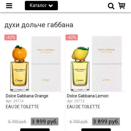
Каталог
духи дольче габбана
-42%
-42%
Dolce Gabbana Orange
Dоlсе Gаbbаnа Lemon
29774
29773
EAU DE TOILETTE
EAU DE TOILETTE
3 899 руб.
3 899 руб.
6 700 руб.
6 700 руб.