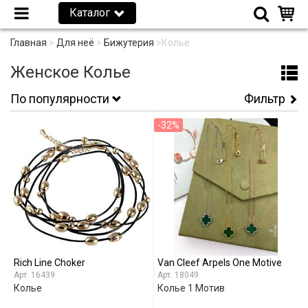
Каталог
Главная
>
Для неё
>
Бижутерия
>
Колье
Женское Колье
По популярности
Фильтр
-32%
Rich Line Choker
Van Cleef Arpels One Motive
16439
18049
Колье
Колье 1 Мотив