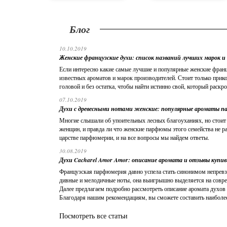
Блог
10.10.2019
Женские французские духи: список названий лучших марок и
Если интересно какие самые лучшие и популярные женские франц
известных ароматов и марок производителей. Стоит только прикос
головой и без остатка, чтобы найти истинно свой, который раскро
07.10.2019
Духи с древесными нотами женские: популярные ароматы п
Многие слышали об упоительных лесных благоуханиях, но стоит 
женщин, и правда ли что женские парфюмы этого семейства не р
царстве парфюмерии, и на все вопросы мы найдем ответы.
30.08.2019
Духи Cacharel Amor Amor: описание аромата и отзывы купи
Французская парфюмерия давно успела стать синонимом непревзо
дивные и мелодичные ноты, она выигрышно выделяется на совре
Далее предлагаем подробно рассмотреть описание аромата духов
Благодаря нашим рекомендациям, вы сможете составить наиболее
Посмотреть все статьи