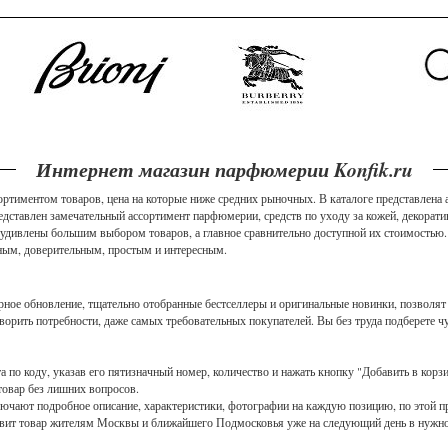
Интернет магазин парфюмерии Konfik.ru
ортиментом товаров, цена на которые ниже средних рыночных. В каталоге представлен
представлен замечательный ассортимент парфюмерии, средств по уходу за кожей, декорат
о удивлены большим выбором товаров, а главное сравнительно доступной их стоимостью.
ным, доверительным, простым и интересным.
рное обновление, тщательно отобранные бестселлеры и оригинальные новинки, позволят
орить потребности, даже самых требовательных покупателей. Вы без труда подберете ч
 по коду, указав его пятизначный номер, количество и нажать кнопку "Добавить в кор
товар без лишних вопросов.
лючают подробное описание, характеристики, фотографии на каждую позицию, по этой п
тавит товар жителям Москвы и ближайшего Подмосковья уже на следующий день в нужно