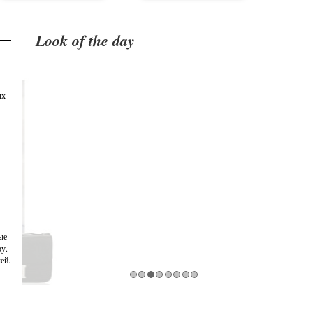
Look of the day
ых
ые
у.
ей.