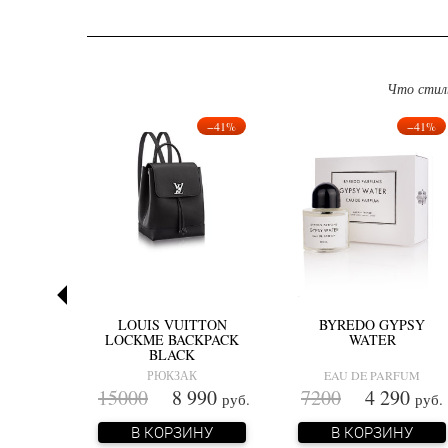
Что стил
−32%
−41%
−41%
MINI
LOUIS VUITTON
BYREDO GYPSY
LOCKME BACKPACK
WATER
BLACK
ФОРМАТА
РЮКЗАК
EAU DE PARFUM
900
15000
8 990
7200
4 290
руб.
руб.
руб.
НУ
В КОРЗИНУ
В КОРЗИНУ