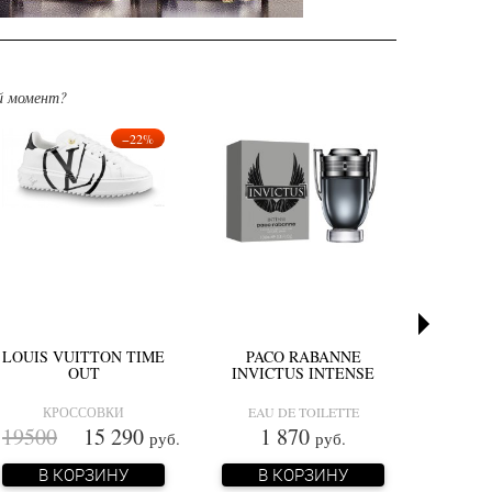
й момент?
−22%
LOUIS VUITTON TIME
PACO RABANNE
DOLCE
OUT
INVICTUS INTENSE
IM
КРОССОВКИ
EAU DE TOILETTE
EAU
19500
15 290
1 870
2370
руб.
руб.
В КОРЗИНУ
В КОРЗИНУ
В