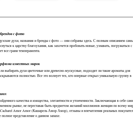
 брендов с фото
узские духи, названия и бренды с фото — они собраны здесь. С полным описанием сам
нуться к царству благоухания, как захочется пробовать новые, узнавать, погружаться с
ет все грани темперамента.
арфюма известных марок
ли выбирать духи цветочные или древесно-мускусные, подходят ли такие ароматы для
аскрываются полностью. Все это волнует тех, кто впервые открыл уникальную группу в
вших
йденного качества и изящества, элегантности и утонченности. Заключающая в себе сам
менном рынке, не переставая быть предметом желаний миллионов женщин по всему мир
 Cacharel Amor Amor (Кашарель Амор Амор), отзывы и впечатления реальных покупател
 полное представление о данном запахе.