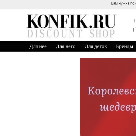
+
+
Для неё
Для него
Для деток
Бренды