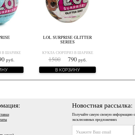
PRISE
LOL SURPRISE GLITTER
SERIES
 В ШАРИКЕ
КУКЛА СЮРПРИЗ В ШАРИКЕ
0
1500
790
руб.
руб.
ИНУ
В КОРЗИНУ
мация:
Новостная рассылка:
ставки
Получайте самую свежую информацию о
латы
эксклюзивных предложениях
ть заказ?