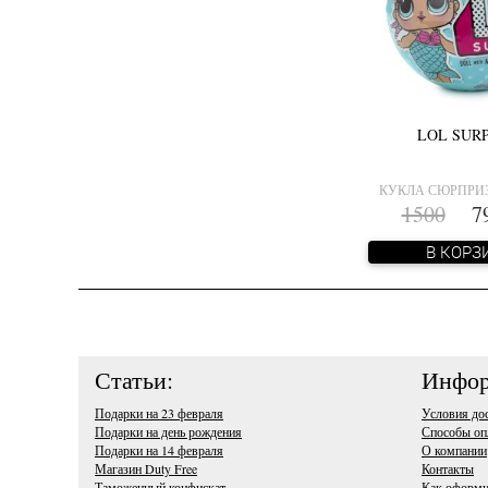
LOL SUR
КУКЛА СЮРПРИЗ
1500
79
В КОРЗ
Статьи:
Инфор
Подарки на 23 февраля
Условия до
Подарки на день рождения
Способы оп
Подарки на 14 февраля
О компании
Магазин Duty Free
Контакты
Таможенный конфискат
Как оформи