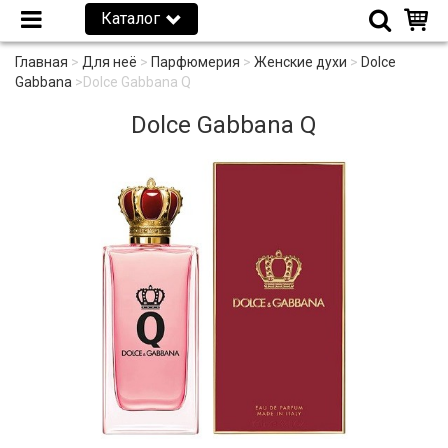
Каталог
Главная
>
Для неё
>
Парфюмерия
>
Женские духи
>
Dolce
Gabbana
>
Dolce Gabbana Q
Dolce Gabbana Q