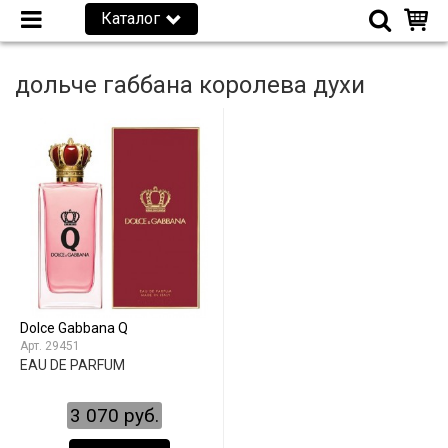
Каталог
дольче габбана королева духи
Dolce Gabbana Q
29451
EAU DE PARFUM
3 070 руб.