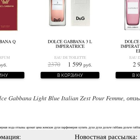
BANA Q
DOLCE GABBANA 3 L
DOLCE
IMPERATRICE
IMPERAT
E
ARFUM
EAU DE TOILETTE
EAU D
2370
1 599
2 
руб.
руб.
ИНУ
В КОРЗИНУ
В 
lce Gabbana Light Blue Italian Zest Pour Femme, отз
ерная вода
отзывы
аромат
цена
женские духи
парфюмерия
купить духи
духи дольче габбана
дольче габба
мация:
Новостная рассылка: