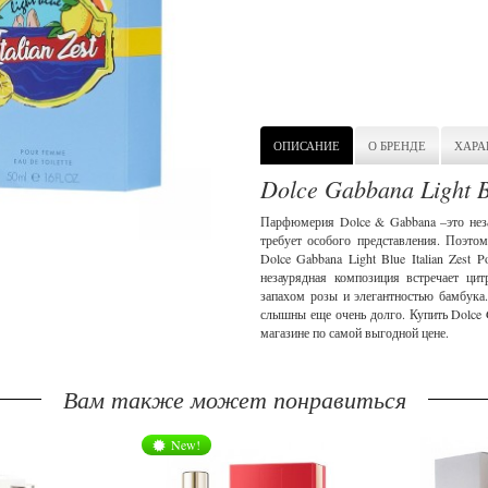
ОПИСАНИЕ
О БРЕНДЕ
ХАРА
Dolce Gabbana Light B
Парфюмерия Dolce & Gabbana –это нез
требует особого представления. Поэто
Dolce Gabbana Light Blue Italian Zest 
незаурядная композиция встречает ци
запахом розы и элегантностью бамбука.
слышны еще очень долго. Купить Dolce G
магазине по самой выгодной цене.
Вам также может понравиться
New!