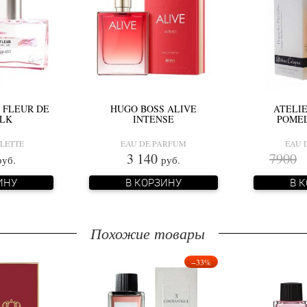
 FLEUR DE
HUGO BOSS ALIVE
ATELI
ILK
INTENSE
POMEL
ILETTE
EAU DE PARFUM
EAU 
3 140
7900
4
руб.
руб.
ИНУ
В КОРЗИНУ
В 
Похожие товары
−33%