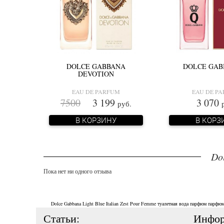
DOLCE GABBANA
DOLCE GAB
DEVOTION
EAU DE PARFUM
EAU DE P
7500
3 199
3 070
руб.
В КОРЗИНУ
В КОРЗ
Do
Пока нет ни одного отзыва
Dolce Gabbana Light Blue Italian Zest Pour Femme
туалетная вода
парфюм
парфюм
Статьи:
Инфор