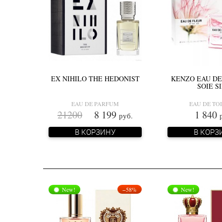
EX NIHILO THE HEDONIST
KENZO EAU DE
SOIE S
EAU DE PARFUM
EAU DE TO
21200
8 199
1 840
руб.
В КОРЗИНУ
В КОРЗ
New!
−58%
New!