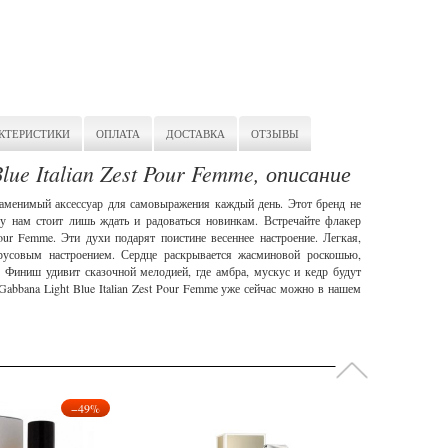
КТЕРИСТИКИ
ОПЛАТА
ДОСТАВКА
ОТЗЫВЫ
lue Italian Zest Pour Femme, описание
аменимый аксессуар для самовыражения каждый день. Этот бренд не
му нам стоит лишь ждать и радоваться новинкам. Встречайте флакер
Pour Femme. Эти духи подарят поистине весеннее настроение. Легкая,
трусовым настроением. Сердце раскрывается жасминовой роскошью,
 Финиш удивит сказочной мелодией, где амбра, мускус и кедр будут
abbana Light Blue Italian Zest Pour Femme уже сейчас можно в нашем
−49%