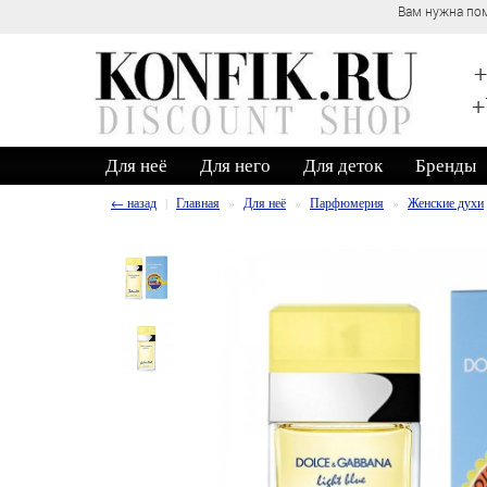
Вам нужна пом
+
+
Для неё
Для него
Для деток
Бренды
← назад
Главная
Для неё
Парфюмерия
Женские духи