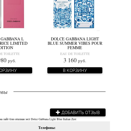
 GABBANA L
DOLCE GABBANA LIGHT
RICE LIMITED
BLUE SUMMER VIBES POUR
DITION
FEMME
E TOILETTE
EAU DE TOILETTE
980
3 160
руб.
руб.
КОРЗИНУ
В КОРЗИНУ
ывы
ДОБАВИТЬ ОТЗЫВ
на лайт блю италиан зест
Dolce Gabbana Light Blue Italian Zest
Телефоны: