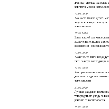
для глаз: сколько их нужно 
как часто можно использов
19.03.2020
Как часто можно делать ма
лица - сколько раз в неделю
использовать
17.03.2020
Виды кистей для макияжа и
назначение: описание разно
названиями - список всех т
17.03.2020
Какие цвета теней подойдут
глаз: палитра подходящих о
17.03.2020
Как правильно пользоватьс
для лица: когда использоват
чего наносить
27.02.2020
Лучшая уходовая косметика
топ средств по уходу за кож
рейтинг от косметологов
26.02.2020