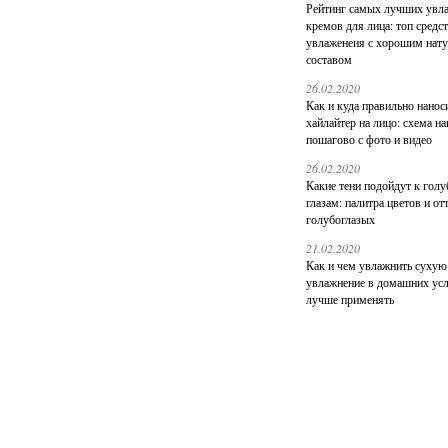
Рейтинг самых лучших ув
кремов для лица: топ средс
увлаженеия с хорошим нат
составом
26.02.2020
Как и куда правильно нанос
хайлайтер на лицо: схема н
пошагово с фото и видео
26.02.2020
Какие тени подойдут к гол
глазам: палитра цветов и от
голубоглазых
21.02.2020
Как и чем увлажнить сухую
увлажнение в домашних усл
лучше применять