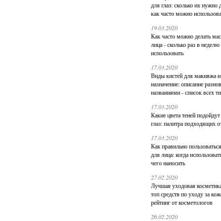
для глаз: сколько их нужно 
как часто можно использов
19.03.2020
Как часто можно делать ма
лица - сколько раз в неделю
использовать
17.03.2020
Виды кистей для макияжа и
назначение: описание разно
названиями - список всех т
17.03.2020
Какие цвета теней подойдут
глаз: палитра подходящих о
17.03.2020
Как правильно пользоватьс
для лица: когда использоват
чего наносить
27.02.2020
Лучшая уходовая косметика
топ средств по уходу за кож
рейтинг от косметологов
26.02.2020