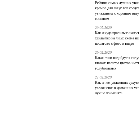
Рейтинг самых лучших ув
кремов для лица: топ средс
увлаженеия с хорошим нат
составом
26.02.2020
Как и куда правильно нанос
хайлайтер на лицо: схема н
пошагово с фото и видео
26.02.2020
Какие тени подойдут к гол
глазам: палитра цветов и от
голубоглазых
21.02.2020
Как и чем увлажнить сухую
увлажнение в домашних усл
лучше применять