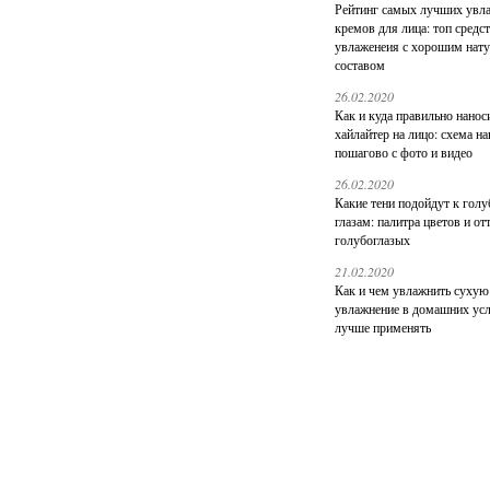
Рейтинг самых лучших ув
кремов для лица: топ средс
увлаженеия с хорошим нат
составом
26.02.2020
Как и куда правильно нанос
хайлайтер на лицо: схема н
пошагово с фото и видео
26.02.2020
Какие тени подойдут к гол
глазам: палитра цветов и от
голубоглазых
21.02.2020
Как и чем увлажнить сухую
увлажнение в домашних усл
лучше применять