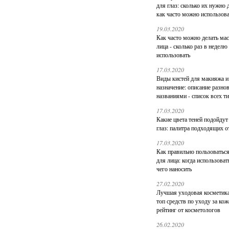
для глаз: сколько их нужно 
как часто можно использов
19.03.2020
Как часто можно делать ма
лица - сколько раз в неделю
использовать
17.03.2020
Виды кистей для макияжа и
назначение: описание разно
названиями - список всех т
17.03.2020
Какие цвета теней подойдут
глаз: палитра подходящих о
17.03.2020
Как правильно пользоватьс
для лица: когда использоват
чего наносить
27.02.2020
Лучшая уходовая косметика
топ средств по уходу за кож
рейтинг от косметологов
26.02.2020