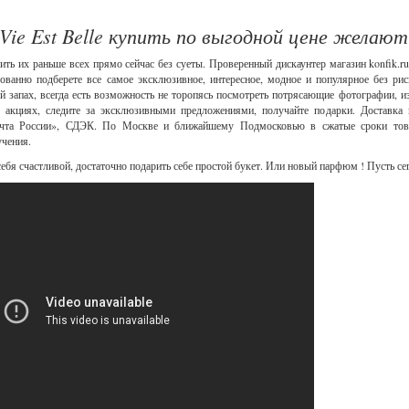
ie Est Belle купить по выгодной цене желают
ить их раньше всех прямо сейчас без суеты. Проверенный дискаунтер магазин konfik.
рованно подберете все самое эксклюзивное, интересное, модное и популярное без р
 запах, всегда есть возможность не торопясь посмотреть потрясающие фотографии, изу
 акциях, следите за эксклюзивными предложениями, получайте подарки. Доставка
чта России», СДЭК. По Москве и ближайшему Подмосковью в сжатые сроки товар
учения.
ебя счастливой, достаточно подарить себе простой букет. Или новый парфюм ! Пусть сег