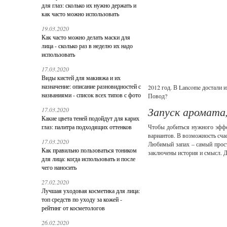
для глаз: сколько их нужно держать и
как часто можно использовать
19.03.2020
Как часто можно делать маски для
лица - сколько раз в неделю их надо
использовать
17.03.2020
Виды кистей для макияжа и их
назначение: описание разновидностей с
2012 год. В Lancome достали 
названиями - список всех типов с фото
Повод?
Запуск аромата,
17.03.2020
Какие цвета теней подойдут для карих
глаз: палитра подходящих оттенков
Чтобы добиться нужного эффек
вариантов. В возможность счас
17.03.2020
Любимый запах – самый прост
Как правильно пользоваться тоником
заключены история и смысл. Д
для лица: когда использовать и после
чего наносить
27.02.2020
Лучшая уходовая косметика для лица:
топ средств по уходу за кожей -
рейтинг от косметологов
26.02.2020