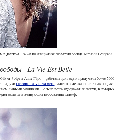
 далеком 1949-м по инициативе создателя бренда Armanda Petitjeana.
боды - La Vie Est Belle
ivier Polge и Anne Flipo – работали три года и придумали более 5000
е – и духи
Lancome La Vie Est Belle
надолго задержались в топах продаж.
нием, новыми эмоциями. Больше всего будоражат те запахи, в которых
 будет оставлять волнующий воображение шлейф.