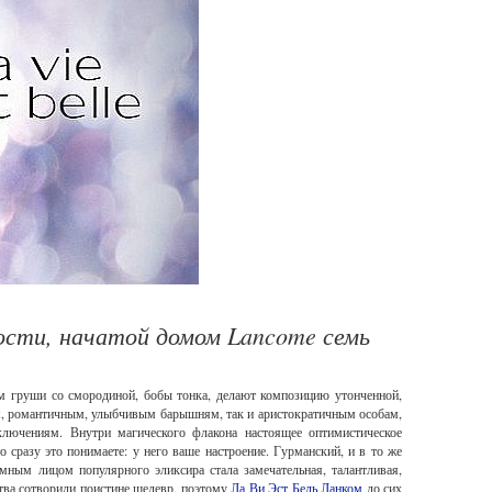
ости, начатой домом Lancome семь
ем груши со смородиной, бобы тонка, делают композицию утонченной,
м, романтичным, улыбчивым барышням, так и аристократичным особам,
лючениям. Внутри магического флакона настоящее оптимистическое
о сразу это понимаете: у него ваше настроение. Гурманский, и в то же
ламным лицом популярного эликсира стала замечательная, талантливая,
тва сотворили поистине шедевр, поэтому
Ла Ви Эст Бель Ланком
до сих