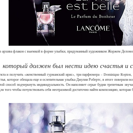
из архива флакон с выемкой в форме улыбки, придуманный художником Жоржем Деломом в
 который должен был нести идею счастья и сво
та и получить «женственный гурманский ирис», три парфюмера – Dominique Ropion, Ol
тья, которое обещала еще и ослепительная улыбка Джулии Робертс, в итоге поверили вс
ой способ подчеркнуть индивидуальность. Он наполняет серые будни трепетным звуча
ля того чтобы почувствовать себя неотразимой достаточно найти композицию, которая