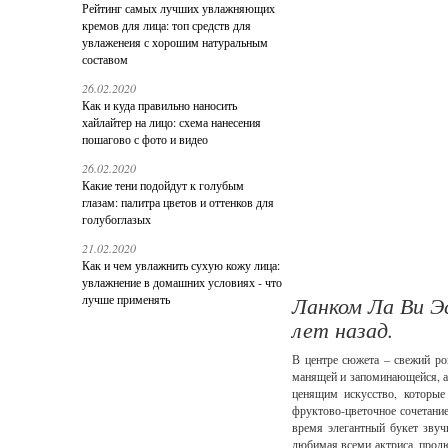
Рейтинг самых лучших увлажняющих
кремов для лица: топ средств для
увлаженеия с хорошим натуральным
составом
26.02.2020
Как и куда правильно наносить
хайлайтер на лицо: схема нанесения
пошагово с фото и видео
26.02.2020
Какие тени подойдут к голубым
глазам: палитра цветов и оттенков для
голубоглазых
21.02.2020
Как и чем увлажнить сухую кожу лица:
увлажнение в домашних условиях - что
Ланком Ла Ви Э
лучше применять
лет назад.
В центре сюжета – свежий ро
манящей и запоминающейся, а
ценящим искусство, которые
фруктово-цветочное сочетание
время элегантный букет звучи
любимая всеми актриса, прод