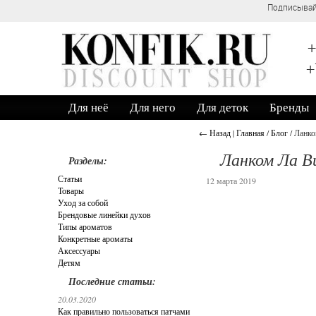
Подписывай
+
+
Для неё
Для него
Для деток
Бренды
← Назад
|
Главная
/
Блог
/ Ланко
Ланком Ла В
Разделы:
Статьи
12 марта 2019
Товары
Уход за собой
Брендовые линейки духов
Типы ароматов
Конкретные ароматы
Аксессуары
Детям
Последние статьи:
20.03.2020
Как правильно пользоваться патчами