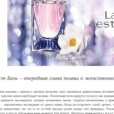
ст Бель – очередная глава поэмы о женственн
ман жасмина с ирисом и цветком апельсина, верх запомнится удивительным звучани
 чудесная ваниль пробуждает желание. Волнующие ноты придутся по вкусу как нежны
 привыкли наслаждаться каждым мгновением жизни, открыты впечатлениям и прик
 – поразительное наслаждение от одного пшика. Когда вы встречаете «свой» аромат, т
т ненавязчиво, так что la vie est belle lancome купить можно «без примерки». Рек
юсер и просто обворожительная женщина Julia Roberts. Виртуозы парфюмерного искусс