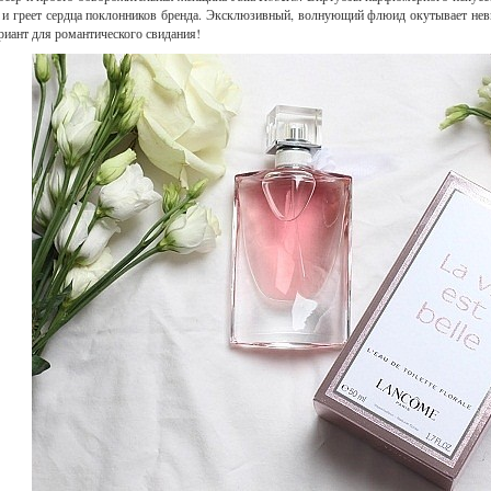
и и греет сердца поклонников бренда. Эксклюзивный, волнующий флюид окутывает не
ариант для романтического свидания!