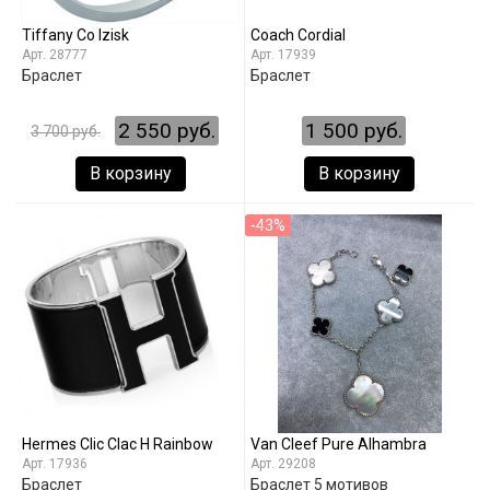
Tiffany Co Izisk
Coach Cordial
28777
17939
Браслет
Браслет
2 550 руб.
1 500 руб.
3 700 руб.
В корзину
В корзину
-43%
Hermes Clic Clac H Rainbow
Van Cleef Pure Alhambra
17936
29208
Браслет
Браслет 5 мотивов