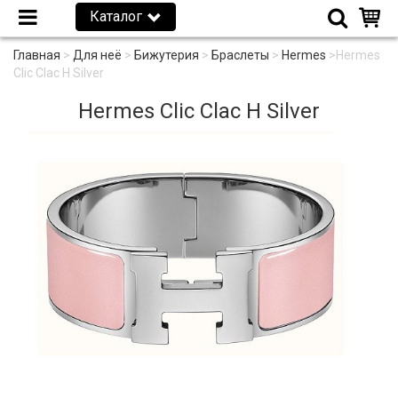
Каталог
Главная
>
Для неё
>
Бижутерия
>
Браслеты
>
Hermes
>
Hermes
Clic Clac H Silver
Hermes Clic Clac H Silver