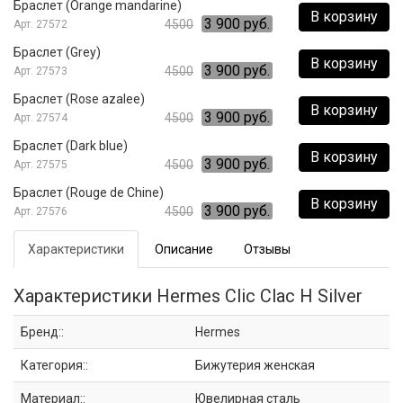
Браслет (Orange mandarine)
В корзину
3 900 руб.
4500
27572
Браслет (Grey)
В корзину
3 900 руб.
4500
27573
Браслет (Rose azalee)
В корзину
3 900 руб.
4500
27574
Браслет (Dark blue)
В корзину
3 900 руб.
4500
27575
Браслет (Rouge de Chine)
В корзину
3 900 руб.
4500
27576
Характеристики
Описание
Отзывы
Характеристики Hermes Clic Clac H Silver
Бренд::
Hermes
Категория::
Бижутерия женская
Материал::
Ювелирная сталь