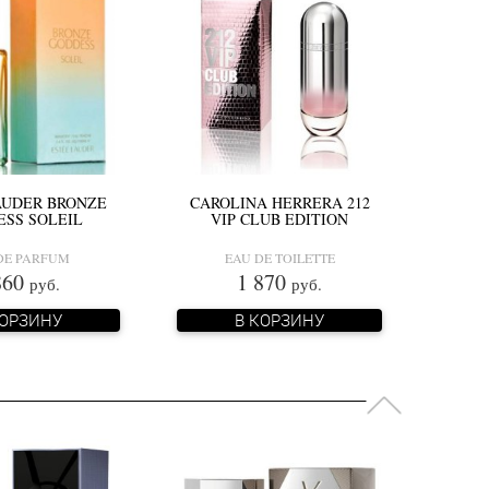
AUDER BRONZE
CAROLINA HERRERA 212
SS SOLEIL
VIP CLUB EDITION
DE PARFUM
EAU DE TOILETTE
860
1 870
руб.
руб.
КОРЗИНУ
В КОРЗИНУ