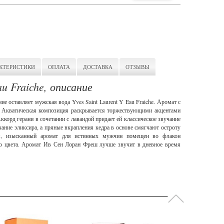
КТЕРИСТИКИ
ОПЛАТА
ДОСТАВКА
ОТЗЫВЫ
au Fraiche, описание
ние оставляет мужская вода Yves Saint Laurent Y Eau Fraiche. Аромат с
т. Акватическая композиция раскрывается торжествующими акцентами
ккорд герани в сочетании с лавандой придает ей классическое звучание
ание эликсира, а пряные вкрапления кедра в основе смягчают остроту
я, изысканный аромат для истинных мужчин помещен во флакон
го цвета. Аромат Ив Сен Лоран Фреш лучше звучит в дневное время