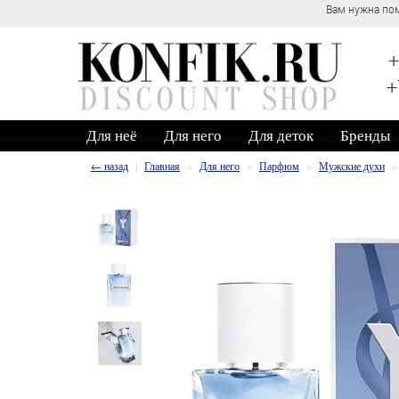
Вам нужна пом
+
+
Для неё
Для него
Для деток
Бренды
← назад
Главная
Для него
Парфюм
Мужские духи