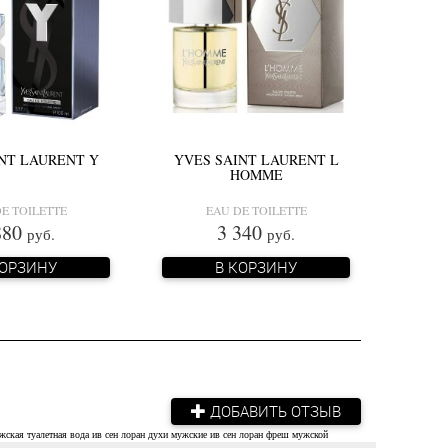
NT LAURENT Y
YVES SAINT LAURENT L
HOMME
E TOILETTE
EAU DE TOILETTE
880
3 340
руб.
руб.
КОРЗИНУ
В КОРЗИНУ
ДОБАВИТЬ ОТЗЫВ
жская туалетная вода
ив сен лоран духи мужские
ив сен лоран фреш мужской