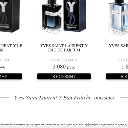
URENT Y LE
YVES SAINT LAURENT Y
YVES SAI
UM
EAU DE PARFUM
ARFUM
EAU DE PARFUM
EAU D
3 080
1 
руб.
руб.
ИНУ
В КОРЗИНУ
В 
Yves Saint Laurent Y Eau Fraiche, отзывы
юмерная вода
отзывы
аромат
цена
парфюмерия
купить духи
мужская парфюмерная вода
мужские духи
му