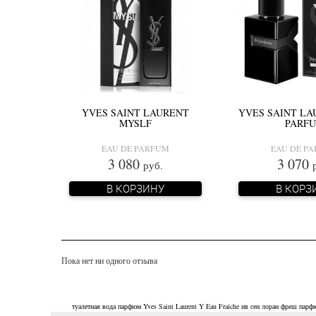
YVES SAINT LAURENT
YVES SAINT LA
MYSLF
PARF
EAU DE PARFUM
EAU DE P
3 080
3 070
руб.
В КОРЗИНУ
В КОРЗ
Пока нет ни одного отзыва
туалетная вода
парфюм
Yves Saint Laurent Y Eau Fraiche
ив сен лоран фреш
парф