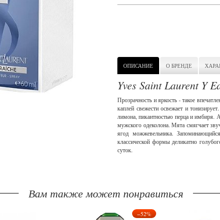
ОПИСАНИЕ
О БРЕНДЕ
ХАРА
Yves Saint Laurent Y E
Прозрачность и яркость - такое впечатле
каплей свежести освежает и тонизируе
лимона, пикантностью перца и имбиря. А
мужского одеколона. Мята смягчает звуч
ягод можжевельника. Запоминающийс
классической формы деликатно голубо
суток.
Вам также может понравиться
−52%