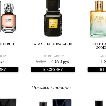
INTERDIT
AJMAL HATKORA WOOD
ESTEE L
GODDE
ARFUM
EAU DE PARFUM
EAU 
9700
4 690
1 
руб.
руб.
ИНУ
В КОРЗИНУ
В 
Похожие товары