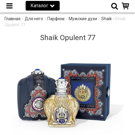
Каталог
Главная
>
Для него
>
Парфюм
>
Мужские духи
>
Shaik
>
Shaik
Opulent 77
Shaik Opulent 77