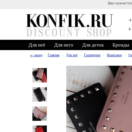
Вам нужна пом
+
+
Для неё
Для него
Для деток
Бренды
← назад
Главная
Для неё
Галантерея
Кошельки
Va