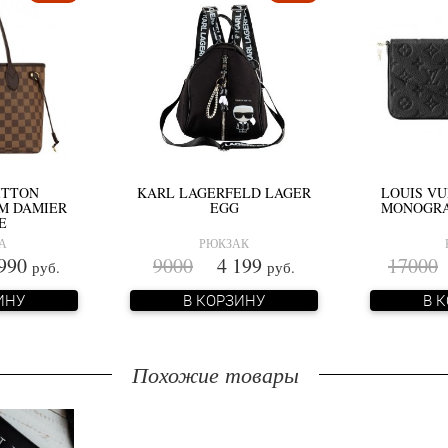
ITTON
KARL LAGERFELD LAGER
LOUIS VU
M DAMIER
EGG
MONOGRA
E
А
РЮКЗАК
990
9000
4 199
17000
руб.
руб.
ИНУ
В КОРЗИНУ
В 
Похожие товары