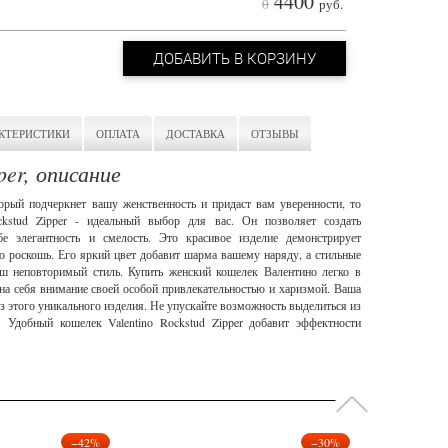
4400
0
руб.
ДОБАВИТЬ В КОРЗИНУ
КТЕРИСТИКИ
ОПЛАТА
ДОСТАВКА
ОТЗЫВЫ
per, описание
орый подчеркнет вашу женственность и придаст вам уверенности, то
ckstud Zipper - идеальный выбор для вас. Он позволяет создать
е элегантность и смелость. Это красивое изделие демонстрирует
ю роскошь. Его яркий цвет добавит шарма вашему наряду, а стильные
аш неповторимый стиль. Купить женский кошелек Валентино легко в
 на себя внимание своей особой привлекательностью и харизмой. Ваша
ез этого уникального изделия. Не упускайте возможность выделиться из
 Удобный кошелек Valentino Rockstud Zipper добавит эффектности
−42%
−30%