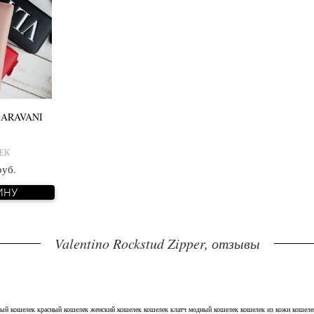
GARAVANI
ЕК
руб.
ИНУ
Valentino Rockstud Zipper, отзывы
ный кошелек
красный кошелек
женский кошелек
кошелек клатч
модный кошелек
кошелек из кожи
кошеле