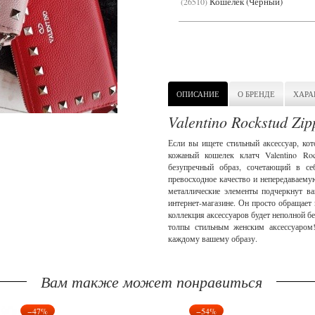
Кошелек (Черный)
26510
ОПИСАНИЕ
О БРЕНДЕ
ХАРА
Valentino Rockstud Zip
Если вы ищете стильный аксессуар, кот
кожаный кошелек клатч Valentino Ro
безупречный образ, сочетающий в себ
превосходное качество и непередаваему
металлические элементы подчеркнут в
интернет-магазине. Он просто обращает
коллекция аксессуаров будет неполной б
толпы стильным женским аксессуаром!
каждому вашему образу.
Вам также может понравиться
−47%
−54%