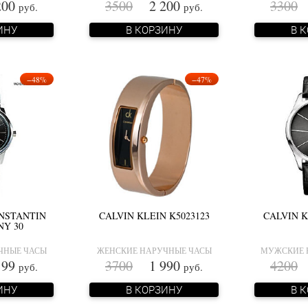
00
3500
2 200
3300
2
руб.
руб.
ИНУ
В КОРЗИНУ
В 
−48%
−47%
NSTANTIN
CALVIN KLEIN K5023123
CALVIN K
NY 30
ЧНЫЕ ЧАСЫ
ЖЕНСКИЕ НАРУЧНЫЕ ЧАСЫ
МУЖСКИЕ 
99
3700
1 990
4200
2
руб.
руб.
ИНУ
В КОРЗИНУ
В 