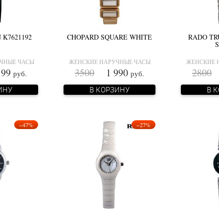
 K7621192
CHOPARD SQUARE WHITE
RADO TR
S
ЧНЫЕ ЧАСЫ
ЖЕНСКИЕ НАРУЧНЫЕ ЧАСЫ
ЖЕНСКИЕ 
99
3500
1 990
2800
1
руб.
руб.
ИНУ
В КОРЗИНУ
В 
−47%
−27%