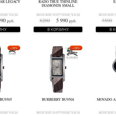
AR LEGACY
RADO TRUE THINLINE
E
DIAMONDS SMALL
ЧНЫЕ ЧАСЫ
ЖЕНСКИЕ НАРУЧНЫЕ ЧАСЫ
ЖЕНСКИЕ 
90
8200
5 990
3500
1
руб.
руб.
ИНУ
В КОРЗИНУ
В 
−38%
−38%
BU9505
BURBERRY BU9504
MOVADO A
ЧНЫЕ ЧАСЫ
ЖЕНСКИЕ НАРУЧНЫЕ ЧАСЫ
ЖЕНСКИЕ 