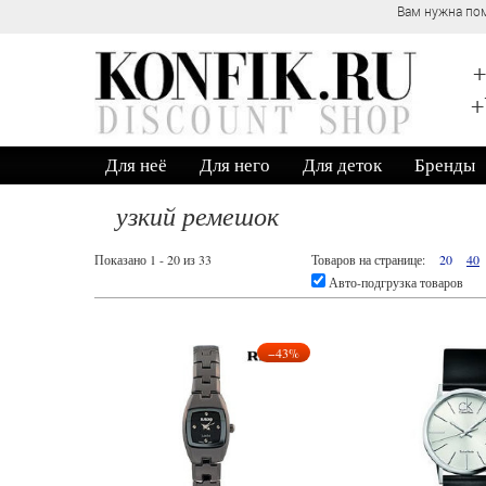
Вам нужна пом
+
+
Для неё
Для него
Для деток
Бренды
узкий ремешок
Показано 1 - 20 из 33
Товаров на странице:
20
40
Авто-подгрузка товаров
−43%