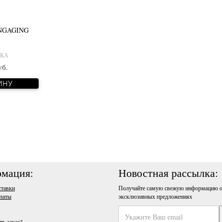
ENGAGING
СКА
уб.
ИНУ
мация:
Новостная рассылка:
ставки
Получайте самую свежую информацию о
латы
эксклюзивных предложениях
ть заказ?