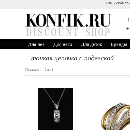
Вам нужна помощь? Обратитесь к
+
+
Для неё
Для него
Для деток
Бренды
тонкая цепочка с подвеской
Показано 1 - 2 из 2