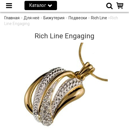
Каталог
Главная
>
Для неё
>
Бижутерия
>
Подвески
>
Rich Line
>
Rich
Line Engaging
Rich Line Engaging