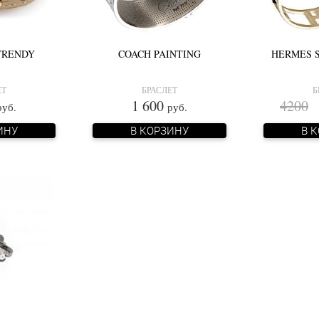
 TRENDY
COACH PAINTING
HERMES 
ЕТ
БРАСЛЕТ
Б
1 600
4200
2
руб.
руб.
ИНУ
В КОРЗИНУ
В 