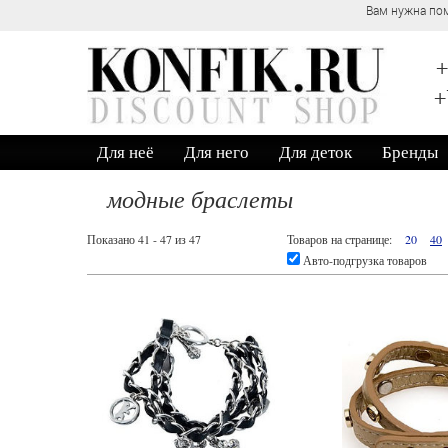
Вам нужна пом
+
+
Для неё
Для него
Для деток
Бренды
модные браслеты
Показано 41 - 47 из 47
Товаров на странице:
20
40
Авто-подгрузка товаров