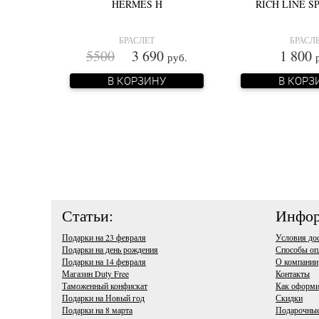
HERMES H
RICH LINE 
БРАСЛЕТ
БРАСЛ
5500
3 690
1 800
руб.
В КОРЗИНУ
В КОРЗ
Статьи:
Инфор
Подарки на 23 февраля
Условия до
Подарки на день рождения
Способы оп
Подарки на 14 февраля
О компании
Магазин Duty Free
Контакты
Таможенный конфискат
Как оформи
Подарки на Новый год
Скидки
Подарки на 8 марта
Подарочные