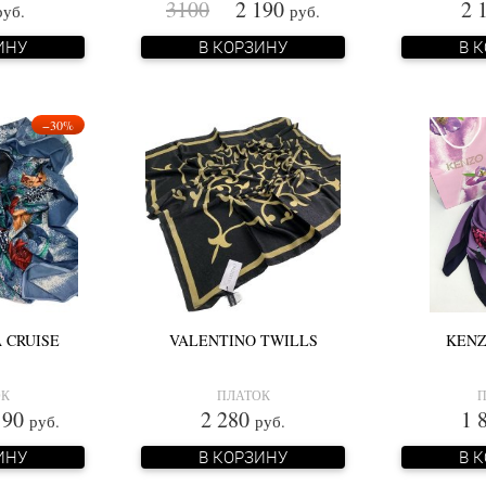
3100
2 190
2 
руб.
руб.
ИНУ
В КОРЗИНУ
В 
−30%
 CRUISE
VALENTINO TWILLS
KENZ
ОК
ПЛАТОК
П
90
2 280
1 
руб.
руб.
ИНУ
В КОРЗИНУ
В 