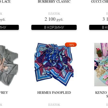
O LACE
BURBERRY CLASSIC
GUCCI CH
ОК
ПЛАТОК
П
2 100
3 
руб.
руб.
ИНУ
В КОРЗИНУ
В 
−30%
FREY
HERMES PANOPLIED
KENZO 
ОК
ПЛАТОК
П