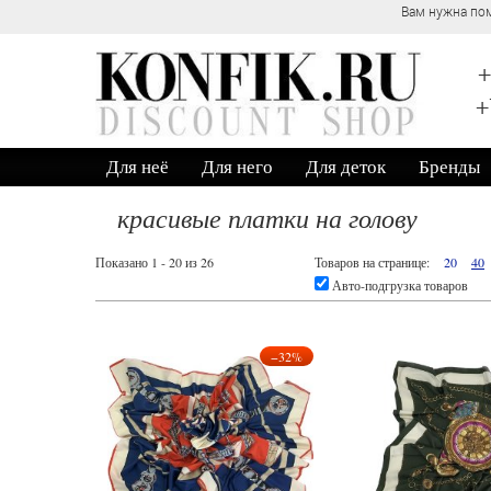
Вам нужна пом
+
+
Для неё
Для него
Для деток
Бренды
красивые платки на голову
Показано 1 - 20 из 26
Товаров на странице:
20
40
Авто-подгрузка товаров
−32%