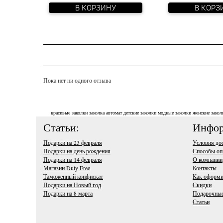
В КОРЗИНУ
В КОРЗ
Пока нет ни одного отзыва
красивые заколки
заколка автомат
детские заколки
модные заколки
женские закол
Статьи:
Инфор
Подарки на 23 февраля
Условия до
Подарки на день рождения
Способы оп
Подарки на 14 февраля
О компании
Магазин Duty Free
Контакты
Таможенный конфискат
Как оформи
Подарки на Новый год
Скидки
Подарки на 8 марта
Подарочные
Статьи