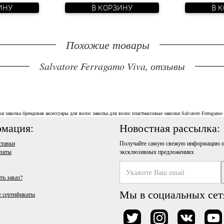
ИНУ
В КОРЗИНУ
В 
Похожие товары
Salvatore Ferragamo Viva, отзывы
ки
заколка брендовая
аксессуары для волос
заколка для волос
пластмассовые заколки
Salvatore Ferragamo
мация:
Новостная рассылка:
ставки
Получайте самую свежую информацию о
латы
эксклюзивных предложениях
ть заказ?
Мы в социальных сет
 сертификаты