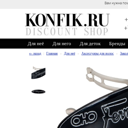
+
+
Для неё
Для него
Для деток
Бренды
← назад
Главная
Для неё
Аксессуары для волос
Зако