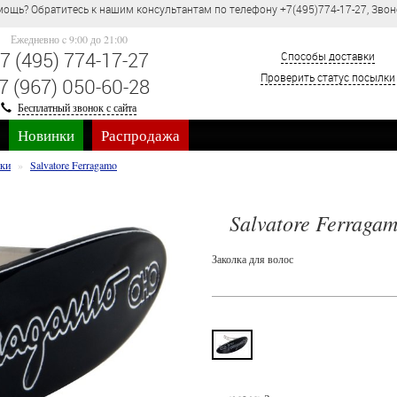
Оптово-розничный магазин парфюмерии и косметики KONFIK.RU, ВЫГОД
Ежедневно c 9:00 до 21:00
7 (495) 774-17-27
Способы доставки
Проверить статус посылки
7 (967) 050-60-28
Бесплатный звонок с сайта
Новинки
Распродажа
лки
Salvatore Ferragamo
Salvatore Ferragam
Заколка для волос