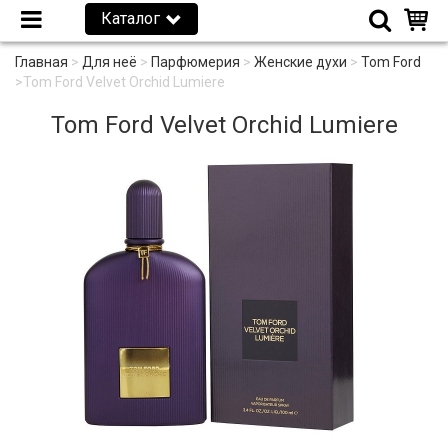
Каталог
Главная
>
Для неё
>
Парфюмерия
>
Женские духи
>
Tom Ford
>
Tom Ford Velvet Orchid Lumiere
Tom Ford Velvet Orchid Lumiere