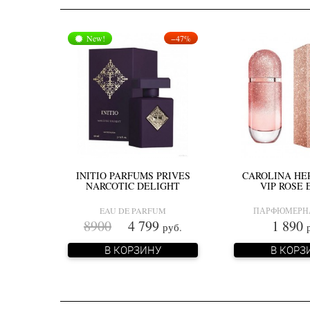
New!
−47%
INITIO PARFUMS PRIVES
CAROLINA HE
NARCOTIC DELIGHT
VIP ROSE
EAU DE PARFUM
ПАРФЮМЕРН
8900
4 799
1 890
руб.
В КОРЗИНУ
В КОРЗ