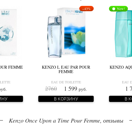
−43%
New!
POUR FEMME
KENZO L EAU PAR POUR
KENZO AQ
FEMME
ILETTE
EAU DE TOILETTE
EAU D
2760
1 599
1 
руб.
руб.
ИНУ
В КОРЗИНУ
В 
Kenzo Once Upon a Time Pour Femme, отзывы