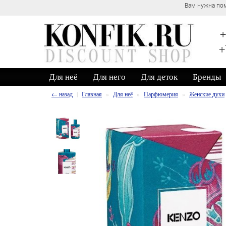
Вам нужна пом
+
+
Для неё
Для него
Для деток
Бренды
← назад
Главная
Для неё
Парфюмерия
Женские духи