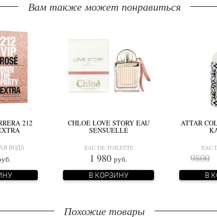
Вам также может понравиться
RRERA 212
CHLOE LOVE STORY EAU
ATTAR CO
 EXTRA
SENSUELLE
K
АЯ ВОДА
EAU DE TOILETTE
EAU 
1 980
9800
6
руб.
руб.
ИНУ
В КОРЗИНУ
В 
Похожие товары