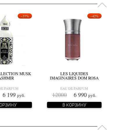
−37%
−42%
LLECTION MUSK
LES LIQUIDES
ASHMIR
IMAGINAIRES DOM ROSA
DE PARFUM
EAU DE PARFUM
 199
12000
6 990
руб.
руб.
КОРЗИНУ
В КОРЗИНУ