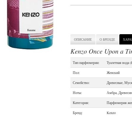
ОПИСАНИЕ
О БРЕНДЕ
ХАРА
Kenzo Once Upon a T
Тип парфюмерии:
Туалетная вода 
Пол:
Женский
Семейство:
Древесные, Мус
Ноты:
Амбра, Древесин
Категория:
Парфюмерия же
Бренд:
Kenzo