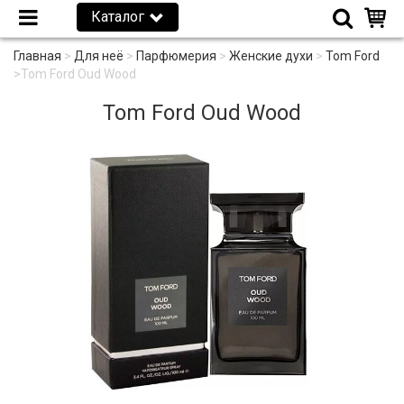
Каталог
Главная
>
Для неё
>
Парфюмерия
>
Женские духи
>
Tom Ford
>
Tom Ford Oud Wood
Tom Ford Oud Wood