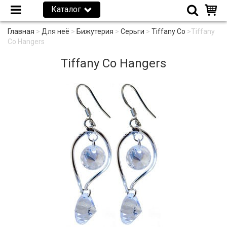
Каталог
Главная
>
Для неё
>
Бижутерия
>
Серьги
>
Tiffany Co
>
Tiffany
Co Hangers
Tiffany Co Hangers