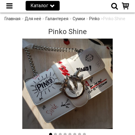
Каталог
Главная
>
Для неё
>
Галантерея
>
Сумки
>
Pinko
>
Pinko Shine
Pinko Shine