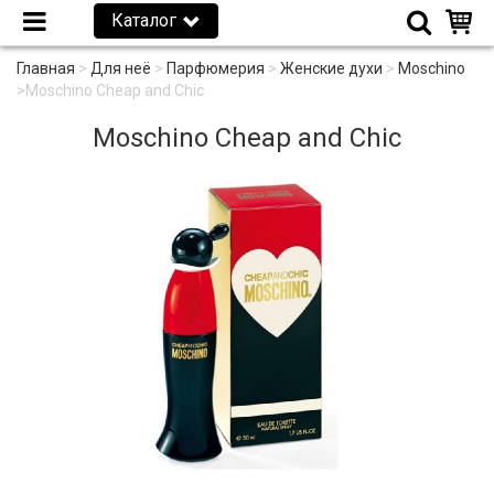
Каталог
Главная
>
Для неё
>
Парфюмерия
>
Женские духи
>
Moschino
>
Moschino Cheap and Chic
Moschino Cheap and Chic