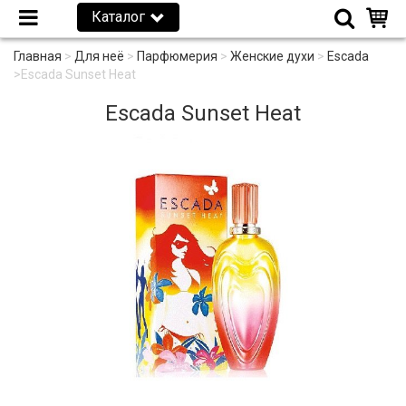
Каталог
Главная
>
Для неё
>
Парфюмерия
>
Женские духи
>
Escada
>
Escada Sunset Heat
Escada Sunset Heat