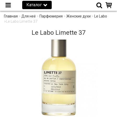
Каталог
Главная
>
Для неё
>
Парфюмерия
>
Женские духи
>
Le Labo
>
Le Labo Limette 37
Le Labo Limette 37