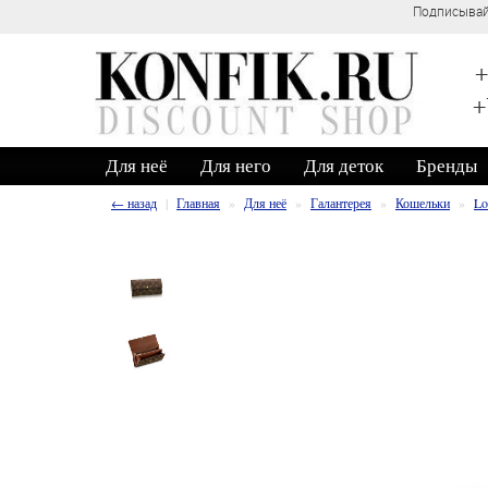
Подписывай
+
+
Для неё
Для него
Для деток
Бренды
← назад
Главная
Для неё
Галантерея
Кошельки
Lo