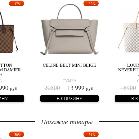
−47%
−32%
ITTON
CELINE BELT MINI BEIGE
LOUI
M DAMIER
NEVERFU
E
А
СУМКА
990
20500
13 999
16900
руб.
руб.
ИНУ
В КОРЗИНУ
В 
Похожие товары
−50%
−51%