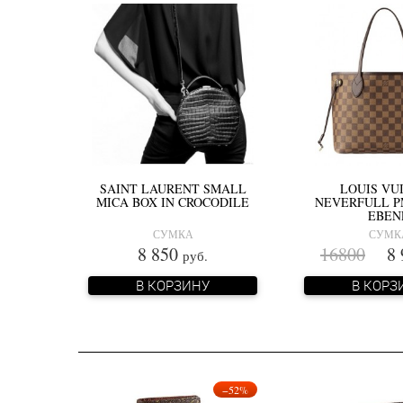
SAINT LAURENT ​SMALL
LOUIS VU
MICA BOX IN CROCODILE
NEVERFULL P
EBEN
СУМКА
СУМК
8 850
16800
8 
руб.
В КОРЗИНУ
В КОРЗ
−52%