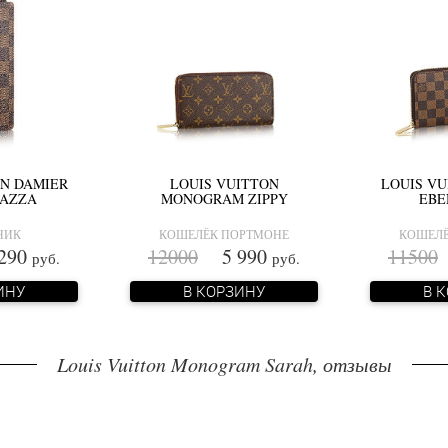
ON DAMIER
LOUIS VUITTON
LOUIS VU
RAZZA
MONOGRAM ZIPPY
EBE
НИК
КОШЕЛЁК ПОРТМОНЕ
КОШЕЛЁ
290
12000
5 990
11500
руб.
руб.
ИНУ
В КОРЗИНУ
В 
Louis Vuitton Monogram Sarah, отзывы