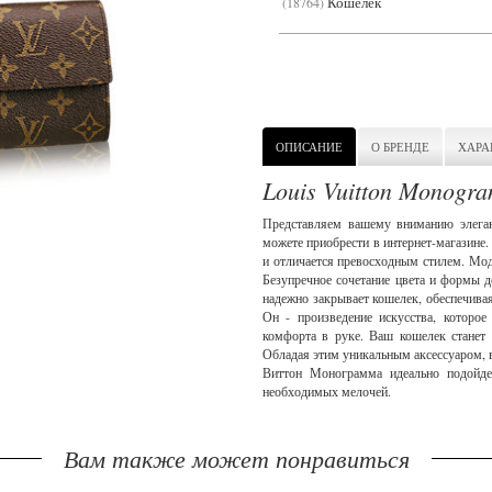
Кошелек
18764
ОПИСАНИЕ
О БРЕНДЕ
ХАРА
Louis Vuitton Monogra
Представляем вашему вниманию элеган
можете приобрести в интернет-магазине
и отличается превосходным стилем. Модн
Безупречное сочетание цвета и формы д
надежно закрывает кошелек, обеспечивая
Он - произведение искусства, которо
комфорта в руке. Ваш кошелек станет
Обладая этим уникальным аксессуаром, в
Виттон Монограмма идеально подойде
необходимых мелочей.
Вам также может понравиться