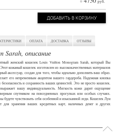
4750
0
руб.
ДОБАВИТЬ В КОРЗИНУ
КТЕРИСТИКИ
ОПЛАТА
ДОСТАВКА
ОТЗЫВЫ
m Sarah, описание
тный женский кошелек Louis Vuitton Monogram Sarah, который Вы
. Этот кожаный кошелек изготовлен из высококачественных материалов
ый аксессуар, создан для того, чтобы идеально дополнить ваш образ.
елает его непременным акцентом вашего гардероба. Надежная кнопка
 безопасность и сохранность ваших ценностей. Это не просто кошелек.
е выражает вашу индивидуальность. Мягкость кожи дарит ощущение
 верным спутником на повседневных прогулках или особых случаях.
ы будете чувствовать себя особенной и изысканной леди. Кошелек Луи
т для хранения ваших кредитных карт, наличных денег и других