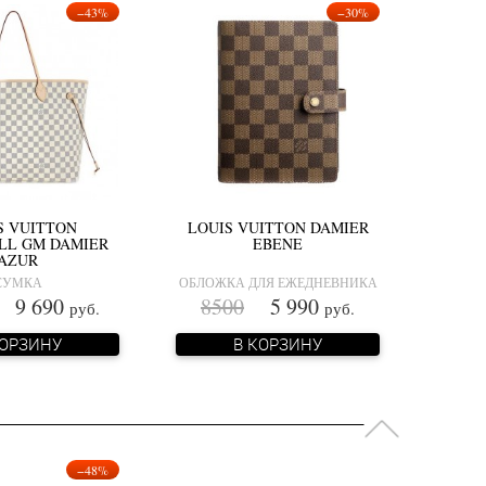
−43%
−30%
S VUITTON
LOUIS VUITTON DAMIER
LL GM DAMIER
EBENE
AZUR
СУМКА
ОБЛОЖКА ДЛЯ ЕЖЕДНЕВНИКА
9 690
8500
5 990
руб.
руб.
КОРЗИНУ
В КОРЗИНУ
−48%