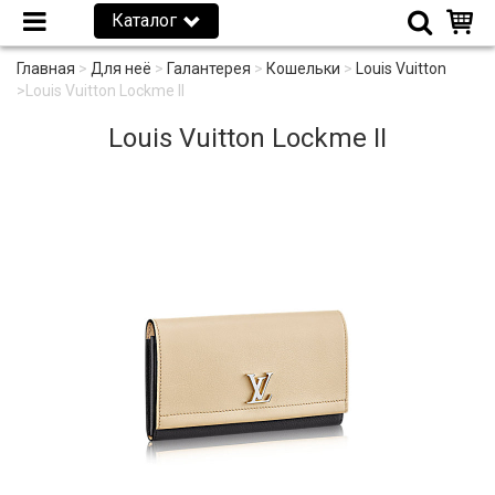
Каталог
Главная
>
Для неё
>
Галантерея
>
Кошельки
>
Louis Vuitton
>
Louis Vuitton Lockme II
Louis Vuitton Lockme II