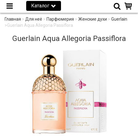
Каталог
Главная
>
Для неё
>
Парфюмерия
>
Женские духи
>
Guerlain
>
Guerlain Aqua Allegoria Passiflora
Guerlain Aqua Allegoria Passiflora