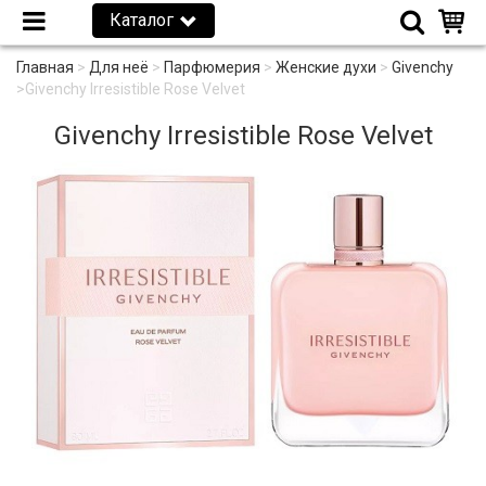
Каталог
Главная
>
Для неё
>
Парфюмерия
>
Женские духи
>
Givenchy
>
Givenchy Irresistible Rose Velvet
Givenchy Irresistible Rose Velvet