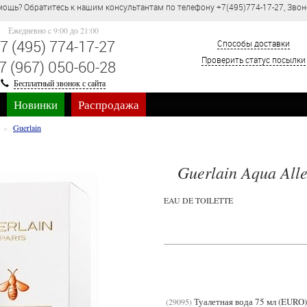
титесь к нашим консультантам по телефону +7(495)774-17-27, Звонок по Рос
Ежедневно c 9:00 до 21:00
7 (495) 774-17-27
Способы доставки
Проверить статус посылки
7 (967) 050-60-28
Бесплатный звонок с сайта
Новинки
Распродажа
Guerlain
Guerlain Aqua Alle
EAU DE TOILETTE
Туалетная вода 75 мл (EURO)
29095