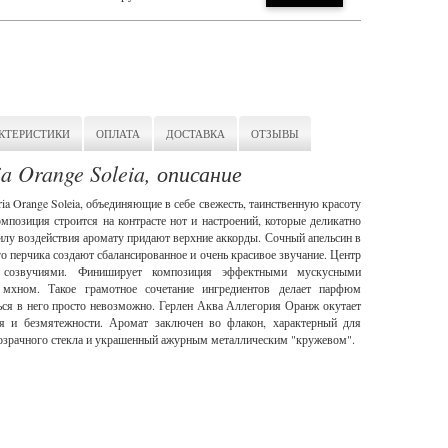
КТЕРИСТИКИ
ОПЛАТА
ДОСТАВКА
ОТЗЫВЫ
ia Orange Soleia, описание
ia Orange Soleia, объединяющие в себе свежесть, таинственную красоту
позиция строится на контрасте нот и настроений, которые деликатно
лу воздействия аромату придают верхние аккорды. Сочный апельсин в
го перчика создают сбалансированное и очень красивое звучание. Центр
 созвучиями. Финиширует композиция эффектными мускусными
мхном. Такое грамотное сочетание ингредиентов делает парфюм
ься в него просто невозможно. Герлен Аква Аллегория Оранж окутает
ия и безмятежности. Аромат заключен во флакон, характерный для
озрачного стекла и украшенный ажурным металлическим "кружевом".