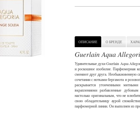
ОПИСАНИЕ
О БРЕНДЕ
ХАРА
Guerlain Aqua Allegor
Удивительные духи Guerlain Aqua Allegor
и роскошное изобилие. Парфюмерная ком
сменяют друг друга. Необыкновенную си
сочетании с нотками бергамота и розово
раскрывается утонченными мятными
вкраплениями разбавленные дубовым 
настолько оригинальным, что не влюбит
свою обладательницу аурой спокойств
парфюмерной линии. Он выполнен из пр