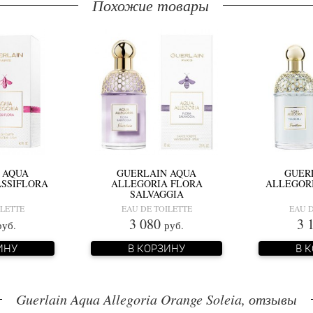
Похожие товары
 AQUA
GUERLAIN AQUA
GUER
ASSIFLORA
ALLEGORIA FLORA
ALLEGOR
SALVAGGIA
ILETTE
EAU DE TOILETTE
EAU D
3 080
3 
руб.
руб.
ИНУ
В КОРЗИНУ
В 
Guerlain Aqua Allegoria Orange Soleia, отзывы