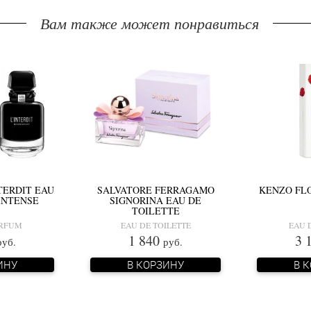
Вам также может понравиться
TERDIT EAU
SALVATORE FERRAGAMO
KENZO FL
INTENSE
SIGNORINA EAU DE
TOILETTE
ARFUM
EAU DE TOILETTE
EAU 
1 840
3 
руб.
руб.
ИНУ
В КОРЗИНУ
В 