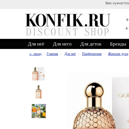
Вам нужна помощь? Обра
+
+
Для неё
Для него
Для деток
Бренды
← назад
Главная
Для неё
Парфюмерия
Женские духи