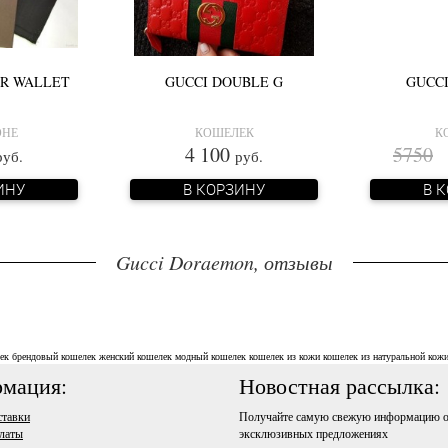
ER WALLET
GUCCI DOUBLE G
GUCCI
ОНЕ
КОШЕЛЕК
К
4 100
5750
3
руб.
руб.
ИНУ
В КОРЗИНУ
В 
Gucci Doraemon, отзывы
ек
брендовый кошелек
женский кошелек
модный кошелек
кошелек из кожи
кошелек из натуральной кож
мация:
Новостная рассылка:
ставки
Получайте самую свежую информацию о
латы
эксклюзивных предложениях