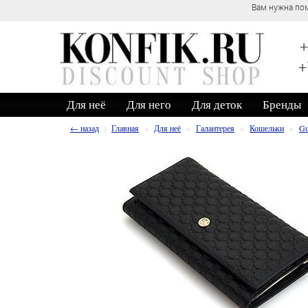
Вам нужна пом
+
+
Для неё
Для него
Для деток
Бренды
← назад
Главная
Для неё
Галантерея
Кошельки
Gu