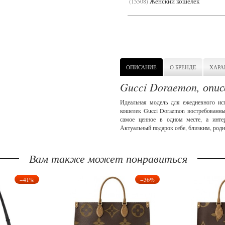
Женский кошелёк
15508
ОПИСАНИЕ
О БРЕНДЕ
ХАРА
Gucci Doraemon, опис
Идеальная модель для ежедневного ис
кошелек Gucci Doraemon востребованны
самое ценное в одном месте, а инте
Актуальный подарок себе, близким, род
Вам также может понравиться
−41%
−36%