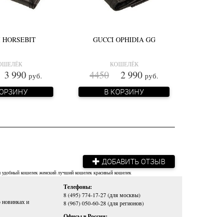
 HORSEBIT
GUCCI OPHIDIA GG
ОШЕЛЁК
КОШЕЛЁК
 990
4450
2 990
руб.
руб.
КОРЗИНУ
В КОРЗИНУ
ДОБАВИТЬ ОТЗЫВ
и
удобный кошелек женский
лучший кошелек
красивый кошелек
Телефоны:
8 (495) 774-17-27 (для москвы)
 новинках и
8 (967) 050-60-28 (для регионов)
Офисы в России: