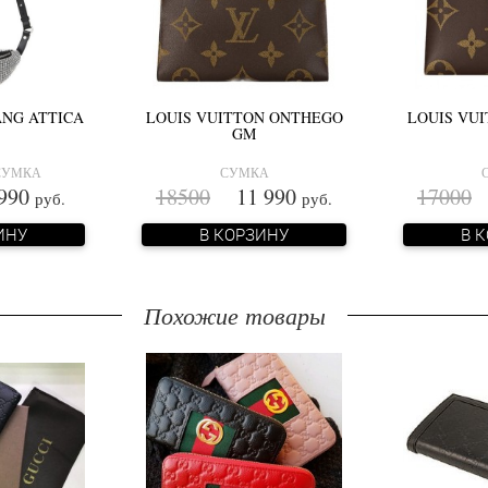
NG ATTICA
LOUIS VUITTON ONTHEGO
LOUIS VU
GM
СУМКА
СУМКА
990
18500
11 990
17000
1
руб.
руб.
ИНУ
В КОРЗИНУ
В 
Похожие товары