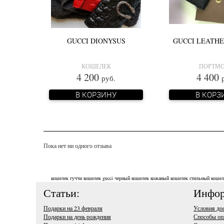
GUCCI DIONYSUS
GUCCI LEATH
КОШЕЛЕК
ПОРТМ
4 200
4 400
руб.
В КОРЗИНУ
В КОРЗ
Пока нет ни одного отзыва
кошелек гуччи
кошелек gucci
черный кошелек
кожаный кошелек
стильный кошел
Статьи:
Инфор
Подарки на 23 февраля
Условия до
Подарки на день рождения
Способы оп