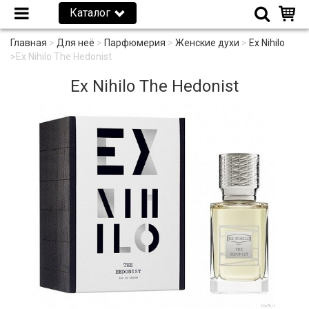
Каталог
Главная
>
Для неё
>
Парфюмерия
>
Женские духи
>
Ex Nihilo
>
Ex Nihilo The Hedonist
Ex Nihilo The Hedonist