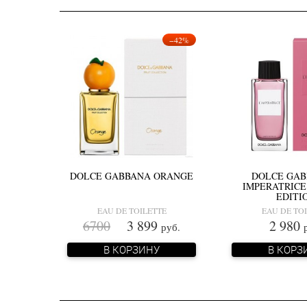
−42%
DOLCE GABBANA ORANGE
DOLCE GAB
IMPERATRICE
EDITI
EAU DE TOILETTE
EAU DE TO
6700
3 899
2 980
руб.
В КОРЗИНУ
В КОРЗ