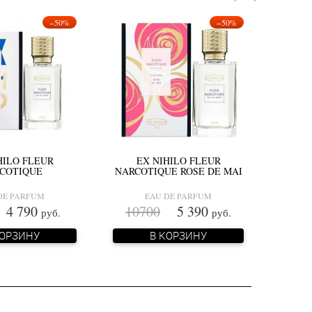
−50%
−50%
HILO FLEUR
EX NIHILO FLEUR
COTIQUE
NARCOTIQUE ROSE DE MAI
DE PARFUM
EAU DE PARFUM
 790
10700
5 390
руб.
руб.
КОРЗИНУ
В КОРЗИНУ