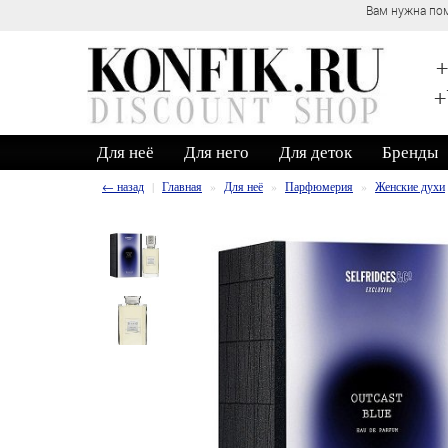
Вам нужна пом
+
+
Для неё
Для него
Для деток
Бренды
← назад
Главная
Для неё
Парфюмерия
Женские духи