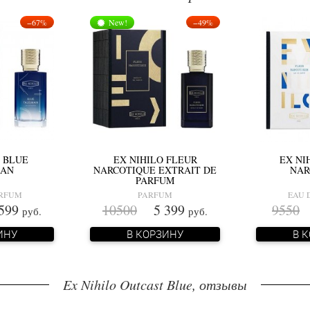
−67%
New!
−49%
O BLUE
EX NIHILO FLEUR
EX NI
MAN
NARCOTIQUE EXTRAIT DE
NAR
PARFUM
ARFUM
PARFUM
EAU 
599
10500
5 399
9550
4
руб.
руб.
ИНУ
В КОРЗИНУ
В 
Ex Nihilo Outcast Blue, отзывы