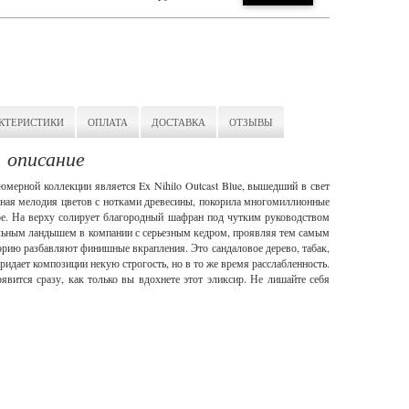
КТЕРИСТИКИ
ОПЛАТА
ДОСТАВКА
ОТЗЫВЫ
, описание
ерной коллекции является Ex Nihilo Outcast Blue, вышедший в свет
ичная мелодия цветов с нотками древесины, покорила многомиллионные
е. На верху солирует благородный шафран под чутким руководством
льным ландышем в компании с серьезным кедром, проявляя тем самым
орию разбавляют финишные вкрапления. Это сандаловое дерево, табак,
ридает композиции некую строгость, но в то же время расслабленность.
явится сразу, как только вы вдохнете этот эликсир. Не лишайте себя