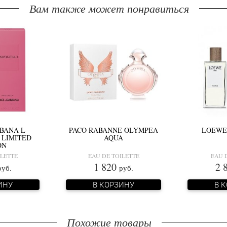
Вам также может понравиться
BANA L
PACO RABANNE OLYMPEA
LOEWE
 LIMITED
AQUA
ON
ILETTE
EAU DE TOILETTE
EAU 
1 820
2 
руб.
руб.
ИНУ
В КОРЗИНУ
В 
Похожие товары