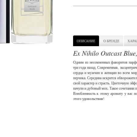
ОПИСАНИЕ
О БРЕНДЕ
ХАРА
Ex Nihilo Outcast Blue
Одним из несомненных фаворитов парфюм
три года назад. Современная, эксцентр
сердца и мужчин и женщин во всем мир
перчика. Середина искрится обворожите
свой характер и страсть. Цветочную эйф
пачули и дубовый мох. Такое сочетании п
Влюбленность к этому аромату у вас по
этого удовольствия!