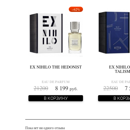
−62%
EX NIHILO THE HEDONIST
EX NIHIL
TALIS
EAU DE PARFUM
EAU DE P
21200
8 199
22500
7 
руб.
В КОРЗИНУ
В КОРЗ
Пока нет ни одного отзыва