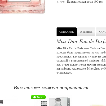
Парфюмерная вода 100 мл.
17064
ОПИСАНИЕ
О БРЕНДЕ
ХАРА
Miss Dior Eau de Parf
Miss Dior Eau de Parfum от Christian Di
которая была представлена на суд пу
прославился, как один из лучших из се
стильный и вневременной парфюм. «Ми
все, о чем только может мечтать молод
вы поймете, как вместе с Мисс Диор от К
очаровывать.
Вам также может понравиться
New!