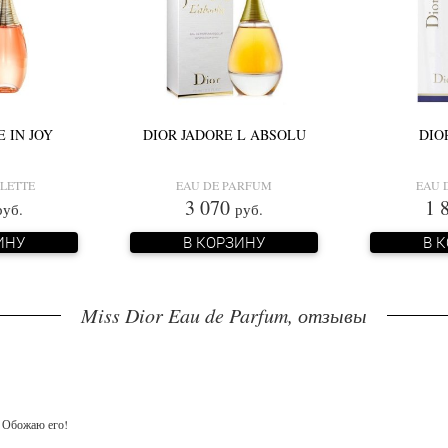
 IN JOY
DIOR JADORE L ABSOLU
DIO
ILETTE
EAU DE PARFUM
EAU 
3 070
1 
руб.
руб.
ИНУ
В КОРЗИНУ
В 
Miss Dior Eau de Parfum, отзывы
 Обожаю его!