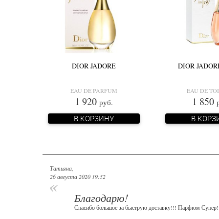
DIOR JADORE
DIOR JADORE
EAU DE PARFUM
EAU DE TO
1 920
1 850
руб.
В КОРЗИНУ
В КОРЗ
Татьяна
,
26 августа 2020 19:52
Благодарю!
Спасибо большое за быструю доставку!!! Парфюм Супер!