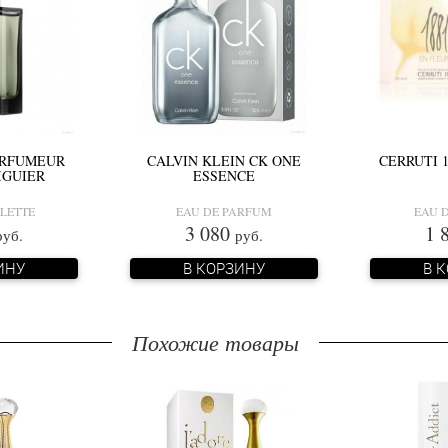
ARFUMEUR
CALVIN KLEIN CK ONE
CERRUTI 
IGUIER
ESSENCE
ILETTE
EAU DE PARFUM
EAU D
3 080
1 
руб.
руб.
ИНУ
В КОРЗИНУ
В 
Похожие товары