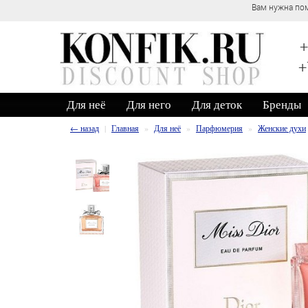
Вам нужна помощь? Обратитесь к нашим кон
+
+
Для неё
Для него
Для деток
Бренды
← назад
Главная
Для неё
Парфюмерия
Женские духи