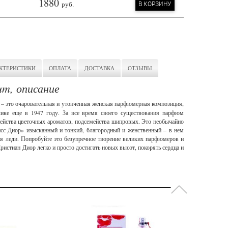
1880
руб.
В КОРЗИНУ
КТЕРИСТИКИ
ОПЛАТА
ДОСТАВКА
ОТЗЫВЫ
um, описание
or – это очаровательная и утонченная женская парфюмерная композиция,
блике еще в 1947 году. За все время своего существования парфюм
мейства цветочных ароматов, подсемейства шипровых. Это необычайно
сс Диор» изысканный и тонкий, благородный и женственный – в нем
ая леди. Попробуйте это безупречное творение великих парфюмеров и
ристиан Диор легко и просто достигать новых высот, покорять сердца и