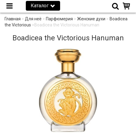
Каталог
Главная
>
Для неё
>
Парфюмерия
>
Женские духи
>
Boadicea
the Victorious
>
Boadicea the Victorious Hanuman
Boadicea the Victorious Hanuman