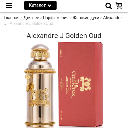
Каталог
Главная
>
Для неё
>
Парфюмерия
>
Женские духи
>
Alexandre.
J
>
Alexandre J Golden Oud
Alexandre J Golden Oud