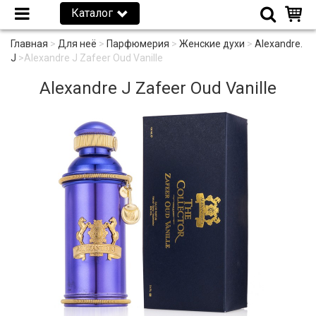
Каталог
Главная
>
Для неё
>
Парфюмерия
>
Женские духи
>
Alexandre.
J
>
Alexandre J Zafeer Oud Vanille
Alexandre J Zafeer Oud Vanille