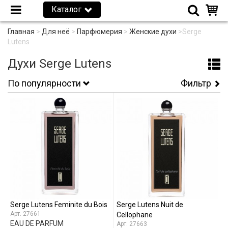
Каталог
Главная
>
Для неё
>
Парфюмерия
>
Женские духи
>
Serge
Lutens
Духи Serge Lutens
По популярности
Фильтр
Serge Lutens Feminite du Bois
Serge Lutens Nuit de
27661
Cellophane
EAU DE PARFUM
27663