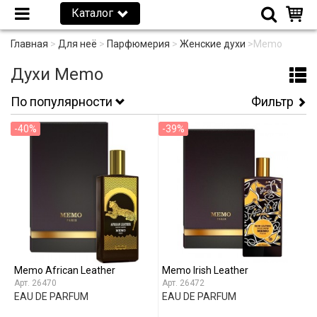
Каталог
Главная
>
Для неё
>
Парфюмерия
>
Женские духи
>
Memo
Духи Memo
По популярности
Фильтр
-40%
-39%
Memo African Leather
Memo Irish Leather
26470
26472
EAU DE PARFUM
EAU DE PARFUM