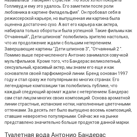
Голливуд и ему это удалось. Его заметили после роли
любовника в картине Филадельфия". Он пробовал себя в
режиссерской карьере, но выпущенная им картина была
оценена достаточно сухо. А вот его карьера как актера,
набирала только обороты и была успешной. Такие фильмы как
Отчаянный", Дети шпионов" полюбились зрителю настолько,
что их продолжение ждали с большим нетерпением.
Завершающие картины "Дети шпионов 3", "Отчаянный 2 ".
Помимо выше перечисленного Антонио занимался озвучкой
мультфильмов. Кроме того, что Бандерас великолепный,
сексуальный, красивый актер, мы знаем его еще и как
основателя своей парфюмерной линии. Бренд основан 1997
году и стал сразу же популярным во многих странах. Его
легендарные композиции так полюбились публике, что
каждый следующий аромат ждали с нетерпением. Бандерас
сам стал лицом многих своих композиций. Основа ароматной
линии страстные, испанские нотки, наполненные цветочными
оттенками. За десять лет было выпущено восемь композиций,
ставшие невероятно популярными. Сейчас же на рынке
представлено значительно больше продуктов данной марки.
Туалетная вода Антонио Бандерас