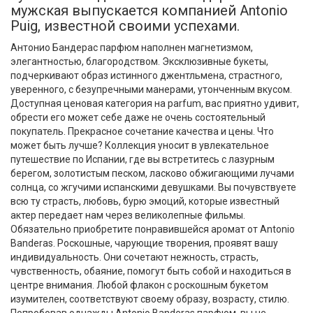
мужская выпускается компанией Antonio
Puig, известной своими успехами.
Антонио Бандерас парфюм наполнен магнетизмом,
элегантностью, благородством. Эксклюзивные букеты,
подчеркивают образ истинного джентльмена, страстного,
уверенного, с безупречными манерами, утонченным вкусом.
Доступная ценовая категория на parfum, вас приятно удивит,
обрести его может себе даже не очень состоятельный
покупатель. Прекрасное сочетание качества и цены. Что
может быть лучше? Коллекция уносит в увлекательное
путешествие по Испании, где вы встретитесь с лазурным
берегом, золотистым песком, ласково обжигающими лучами
солнца, со жгучими испанскими девушками. Вы почувствуете
всю ту страсть, любовь, бурю эмоций, которые известный
актер передает нам через великолепные фильмы.
Обязательно приобретите понравившейся аромат от Antonio
Banderas. Роскошные, чарующие творения, проявят вашу
индивидуальность. Они сочетают нежность, страсть,
чувственность, обаяние, помогут быть собой и находиться в
центре внимания. Любой флакон с роскошным букетом
изумителен, соответствуют своему образу, возрасту, стилю.
Попробовав однажды Antonio Banderas парфюм, вы не