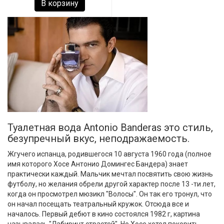
В корзину
Туалетная вода Antonio Banderas это стиль,
безупречный вкус, неподражаемость.
Жгучего испанца, родившегося 10 августа 1960 года (полное
имя которого Хосе Антонио Домингес Бандера) знает
практически каждый. Мальчик мечтал посвятить свою жизнь
футболу, но желания обрели другой характер после 13 -ти лет,
когда он просмотрел мюзикл "Волосы". Он так его тронул, что
он начал посещать театральный кружок. Отсюда все и
началось. Первый дебют в кино состоялся 1982 г, картина
называлась "Лабиринт страстей". Но Хосе хотел покорить