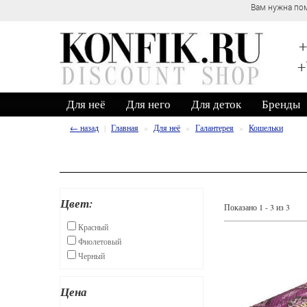
Вам нужна пом
+
+
Для неё
Для него
Для деток
Бренды
← назад
Главная
Для неё
Галантерея
Кошельки
Цвет:
Показано 1 - 3 из 3
Красный
Фиолетовый
Черный
Цена