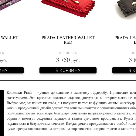
C WALLET
PRADA LEATHER WALLET
PRADA LE
RED
ЁК
КОШЕЛЁК
К
3 750
3 
руб.
руб.
ИНУ
В КОРЗИНУ
В 
Кошельки Prada - лучшее дополнение к женскому гардеробу. Привнесите но
аксессуарами. Эти красивые кожаные изделия, доступные в интернет-магазине,
Выбрав модные кошельки Prada, вы получите не только функциональный аксессуар 
кожи и продуманный дизайн делают эти кошельки поистине запоминающимися объ
популярностью во всем мире благодаря сочетанию непревзойденного качества, эл
образа и помогут сохранить порядок в вашем сумочном пространстве. Купив т
подлинности и безупречном качестве. Каждая деталь продумывается с особой тщат
руках прекрасное полотно, на котором разворачивается история страсти и элегантно