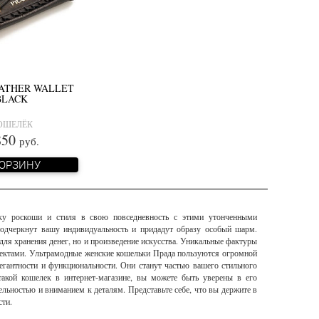
ATHER WALLET
BLACK
ОШЕЛЁК
850
руб.
КОРЗИНУ
тку роскоши и стиля в свою повседневность с этими утонченными
 подчеркнут вашу индивидуальность и придадут образу особый шарм.
для хранения денег, но и произведение искусства. Уникальные фактуры
ектами. Ультрамодные женские кошельки Прада пользуются огромной
егантности и функциональности. Они станут частью вашего стильного
акой кошелек в интернет-магазине, вы можете быть уверены в его
ельностью и вниманием к деталям. Представьте себе, что вы держите в
сти.