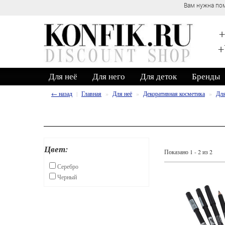
Вам нужна пом
+
+
Для неё
Для него
Для деток
Бренды
← назад
Главная
Для неё
Декоративная косметика
Для
Цвет:
Показано 1 - 2 из 2
Серебро
Черный