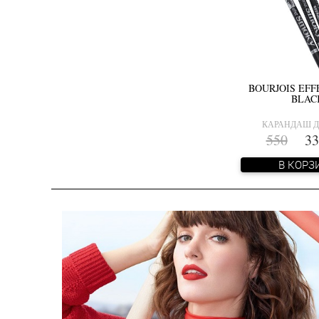
BOURJOIS EF
BLAC
КАРАНДАШ Д
550
33
В КОРЗ