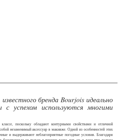
 известного бренда Bourjois идеально
и с успехом используются многими
классе, поскольку обладают контурными свойствами и отличной
 собой незаменимый аксессуар в макияже. Одной из особенностей этих
рочные и выдерживают неблагоприятные погодные условия. Благодаря
я безупречным не только в течение всего дня, но и даже при долгом