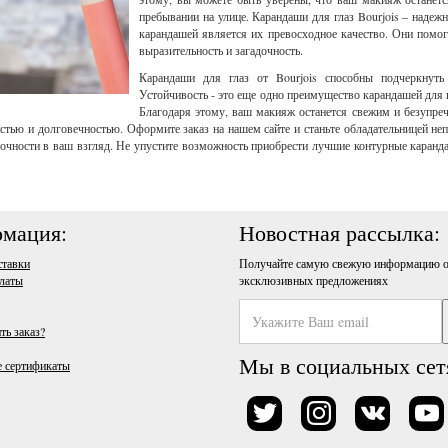
пребывании на улице. Карандаши для глаз Bourjois – надеж
карандашей является их превосходное качество. Они помог
выразительность и загадочность.
Карандаши для глаз от Bourjois способны подчеркнуть
Устойчивость - это еще одно преимущество карандашей для г
Благодаря этому, ваш макияж останется свежим и безупреч
йкостью и долговечностью. Оформите заказ на нашем сайте и станьте обладательницей не
очности в ваш взгляд. Не упустите возможность приобрести лучшие контурные каранда
мация:
Новостная рассылка:
ставки
Получайте самую свежую информацию о
латы
эксклюзивных предложениях
ть заказ?
Мы в социальных сет
 сертификаты