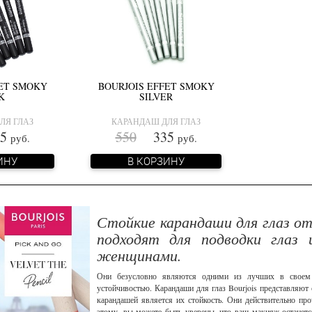
FET SMOKY
BOURJOIS EFFET SMOKY
K
SILVER
ЛЯ ГЛАЗ
КАРАНДАШ ДЛЯ ГЛАЗ
5
550
335
руб.
руб.
ИНУ
В КОРЗИНУ
Стойкие карандаши для глаз от
подходят для подводки глаз 
женщинами.
Они безусловно являются одними из лучших в своем 
устойчивостью. Карандаши для глаз Bourjois представляют
карандашей является их стойкость. Они действительно п
этому, вы можете быть уверены, что ваш макияж останетс