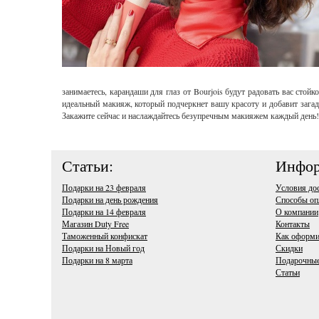
занимаетесь, карандаши для глаз от Bourjois будут радовать вас сто
идеальный макияж, который подчеркнет вашу красоту и добавит загад
Закажите сейчас и наслаждайтесь безупречным макияжем каждый день!
Статьи:
Инфор
Подарки на 23 февраля
Условия до
Подарки на день рождения
Способы оп
Подарки на 14 февраля
О компании
Магазин Duty Free
Контакты
Таможенный конфискат
Как оформи
Подарки на Новый год
Скидки
Подарки на 8 марта
Подарочные
Статьи