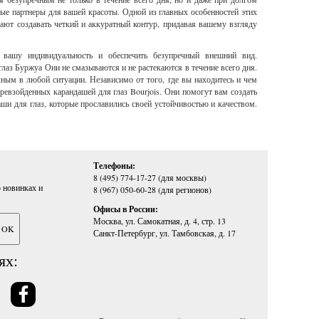
ные партнеры для вашей красоты. Одной из главных особенностей этих
ают создавать четкий и аккуратный контур, придавая вашему взгляду
 вашу индивидуальность и обеспечить безупречный внешний вид.
лаз Буржуа Они не смазываются и не растекаются в течение всего дня.
ным в любой ситуации. Независимо от того, где вы находитесь и чем
превзойденных карандашей для глаз Bourjois. Они помогут вам создать
ши для глаз, которые прославились своей устойчивостью и качеством.
Телефоны:
8 (495) 774-17-27 (для москвы)
 новинках и
8 (967) 050-60-28 (для регионов)
Офисы в России:
Москва, ул. Самокатная, д. 4, стр. 13
Санкт-Петербург, ул. Тамбовская, д. 17
ях: