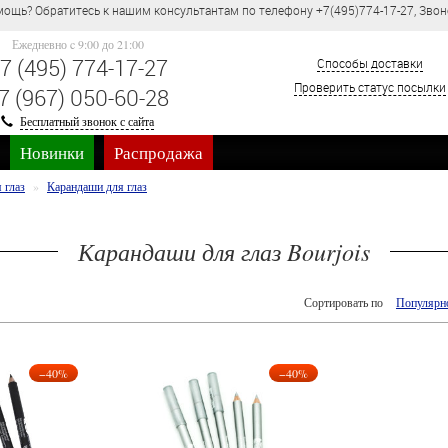
ощь? Обратитесь к нашим консультантам по телефону +7(495)774-17-27, Звон
Ежедневно c 9:00 до 21:00
7 (495) 774-17-27
Способы доставки
Проверить статус посылки
7 (967) 050-60-28
Бесплатный звонок с сайта
Новинки
Распродажа
 глаз
Карандаши для глаз
Карандаши для глаз Bourjois
Сортировать по
Популярн
−40%
−40%