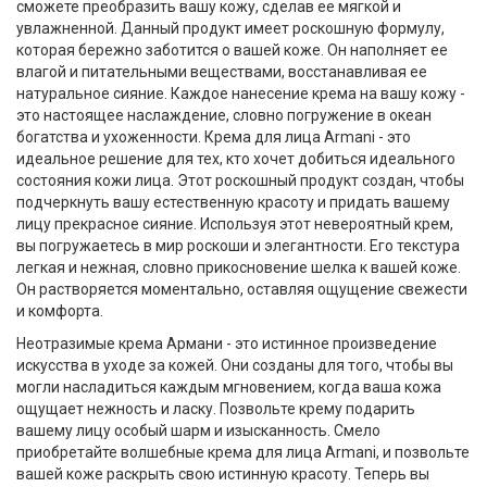
сможете преобразить вашу кожу, сделав ее мягкой и
увлажненной. Данный продукт имеет роскошную формулу,
которая бережно заботится о вашей коже. Он наполняет ее
влагой и питательными веществами, восстанавливая ее
натуральное сияние. Каждое нанесение крема на вашу кожу -
это настоящее наслаждение, словно погружение в океан
богатства и ухоженности. Крема для лица Armani - это
идеальное решение для тех, кто хочет добиться идеального
состояния кожи лица. Этот роскошный продукт создан, чтобы
подчеркнуть вашу естественную красоту и придать вашему
лицу прекрасное сияние. Используя этот невероятный крем,
вы погружаетесь в мир роскоши и элегантности. Его текстура
легкая и нежная, словно прикосновение шелка к вашей коже.
Он растворяется моментально, оставляя ощущение свежести
и комфорта.
Неотразимые крема Армани - это истинное произведение
искусства в уходе за кожей. Они созданы для того, чтобы вы
могли насладиться каждым мгновением, когда ваша кожа
ощущает нежность и ласку. Позвольте крему подарить
вашему лицу особый шарм и изысканность. Смело
приобретайте волшебные крема для лица Armani, и позвольте
вашей коже раскрыть свою истинную красоту. Теперь вы