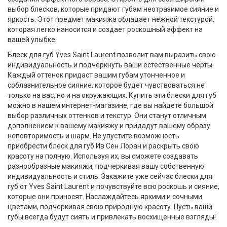
выбор блесков, которые придают губам неотразимое сияние и
яркость. Этот предмет макияжа обладает нежной текстурой,
которая легко наносится и создает роскошный эффект на
вашей улыбке.
Блеск для губ Yves Saint Laurent позволит вам выразить свою
индивидуальность и подчеркнуть ваши естественные черты.
Каждый оттенок придаст вашим губам утонченное и
соблазнительное сияние, которое будет чувствоваться не
только на вас, но и на окружающих. Купить эти блески для губ
можно в нашем интернет-магазине, где вы найдете большой
выбор различных оттенков и текстур. Они станут отличным
дополнением к вашему макияжу и придадут вашему образу
неповторимость и шарм. Не упустите возможность
приобрести блеск для губ Ив Сен Лоран и раскрыть свою
красоту на полную. Используя их, вы сможете создавать
разнообразные макияжи, подчеркивая вашу собственную
индивидуальность и стиль. Закажите уже сейчас блески для
губ от Yves Saint Laurent и почувствуйте всю роскошь и сияние,
которые они приносят. Наслаждайтесь яркими и сочными
цветами, подчеркивая свою природную красоту. Пусть ваши
губы всегда будут сиять и привлекать восхищенные взгляды!