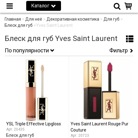
Каталог
Главная
>
Для неё
>
Декоративная косметика
>
Для губ
>
Блеск для губ
>
Yves Saint Laurent
Блеск для губ Yves Saint Laurent
По популярности
Фильтр
YSL Triple Effective Lipgloss
Yves Saint Laurent Rouge Pur
20435
Couture
Блеск для губ
20723