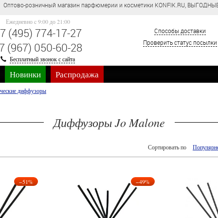
Оптово-розничный магазин парфюмерии и косметики KONFIK.RU, ВЫГОДНЫЕ
Ежедневно c 9:00 до 21:00
7 (495) 774-17-27
Способы доставки
Проверить статус посылки
7 (967) 050-60-28
Бесплатный звонок с сайта
Новинки
Распродажа
ческие диффузоры
Диффузоры Jo Malone
Сортировать по
Популярн
−51%
−49%