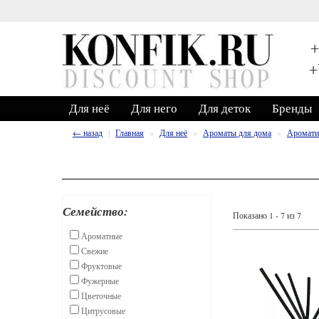
+
+
Для неё
Для него
Для деток
Бренды
← назад
Главная
Для неё
Ароматы для дома
Аромати
Семейство:
Показано 1 - 7 из 7
Ароматные
Свежие
Фруктовые
Фужерные
Цветочные
Цитрусовые