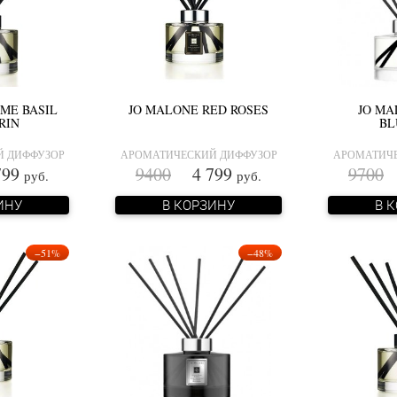
IME BASIL
JO MALONE RED ROSES
JO MA
RIN
BL
Й ДИФФУЗОР
АРОМАТИЧЕСКИЙ ДИФФУЗОР
АРОМАТИЧЕ
99
9400
4 799
9700
4
руб.
руб.
ИНУ
В КОРЗИНУ
В 
−51%
−48%