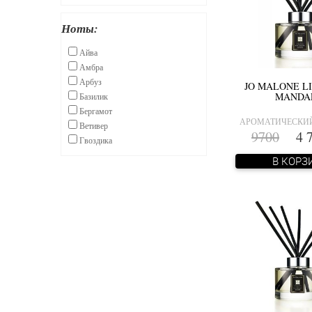
Ноты:
Айва
Амбра
Арбуз
JO MALONE L
MANDA
Базилик
Бергамот
АРОМАТИЧЕСКИ
Ветивер
9700
4 7
Гвоздика
Гранат
В КОРЗ
Груша
Дамасская роза
Дерево гуаяк
Жасмин
Замша
Ирис
Кедр
Колокольчик
Красное яблоко
Лайм