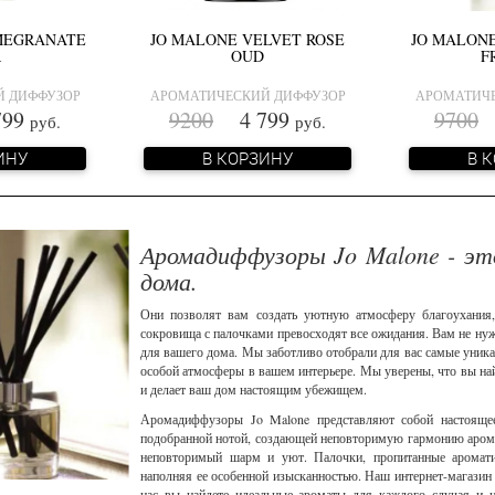
MEGRANATE
JO MALONE VELVET ROSE
JO MALONE
R
OUD
F
Й ДИФФУЗОР
АРОМАТИЧЕСКИЙ ДИФФУЗОР
АРОМАТИЧЕ
99
9200
4 799
9700
4
руб.
руб.
ИНУ
В КОРЗИНУ
В 
Аромадиффузоры Jo Malone - это
дома.
Они позволят вам создать уютную атмосферу благоухания,
сокровища с палочками превосходят все ожидания. Вам не ну
для вашего дома. Мы заботливо отобрали для вас самые уник
особой атмосферы в вашем интерьере. Мы уверены, что вы на
и делает ваш дом настоящим убежищем.
Аромадиффузоры Jo Malone представляют собой настоящее
подобранной нотой, создающей неповторимую гармонию арома
неповторимый шарм и уют. Палочки, пропитанные ароматич
наполняя ее особенной изысканностью. Наш интернет-магази
нас вы найдете идеальные ароматы для каждого случая и н