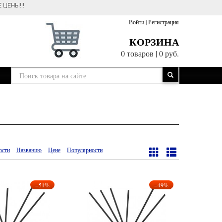
 ЦЕНЫ!!!
Войти
|
Регистрация
КОРЗИНА
0 товаров
|
0 руб.
ости
Названию
Цене
Популярности
−51%
−49%