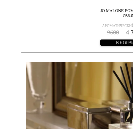
Ландыш
Лимон
JO MALONE PO
Листья фиалки
NOI
Малина
АРОМАТИЧЕСКИ
Мандарин
9600
4 7
Мускус
Мята
В КОРЗ
Олибанум
Пачули
Пион
Пралине
Пчелиный воск
Ревень
Роза
Сирень
Слива
Удовая древесина
Фрезия
Цветок шиповника
Чабрец