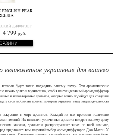
 ENGLISH PEAR
REESIA
СКИЙ ДИФФУЗОР
 799
руб.
КОРЗИНУ
 великолепное украшение для вашего
 которая будет точно подходить вашему вкусу. Эти ароматические
жно искать долго и мучительно, чтобы найти идеальный аромадиффузор
альные и неповторимые ароматы, которые точно подойдут для создания
йдете свой любимый аромат, который отражает вашу индивидуальность
 искусство в мире ароматов. Каждый из них пронизан тщательно
та и эмоций. Их нежные и утонченные ароматы подарят вашему дому
еским маслом, деликатно распространяют запах по всей комнате,
н рад предложить вам широкий выбор аромадиффузоров Джо Малон. У
астроения. Благодаря нашему разнообразию, вы сможете подобрать